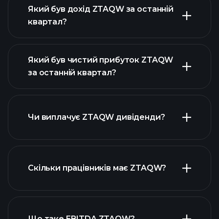
Який був дохід ZTAQW за останній
квартал?
Який був чистий прибуток ZTAQW
за останній квартал?
прибутки ZTAQW
фінансових звітах ZTAQW
Чи виплачує ZTAQW дивіденди?
фінансових звітах ZTAQW
Скільки працівників має ZTAQW?
високодивідендних акцій
Що таке EBITDA ZTAQW?