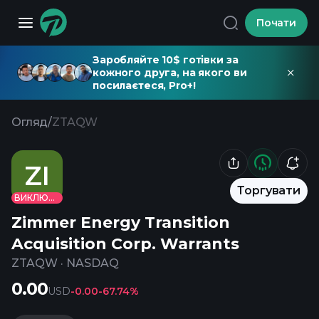
Почати
Заробляйте 10$ готівки за
кожного друга, на якого ви
посилаєтеся, Pro+!
Огляд
/
ZTAQW
ZI
Торгувати
ВИКЛЮЧЕНО
Zimmer Energy Transition
Acquisition Corp. Warrants
ZTAQW
·
NASDAQ
0.00
USD
-0.00
-67.74%