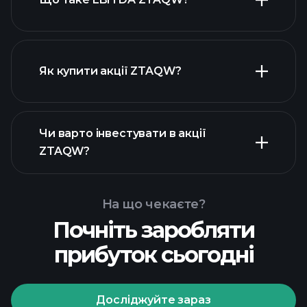
найбільших
роботодавців
Як купити акції ZTAQW?
фінансових звітах ZTAQW
Чи варто інвестувати в акції
ZTAQW?
На що чекаєте?
Почніть заробляти
прибуток сьогодні
Playtrade Tournaments
рекомендованого
брокера
Досліджуйте зараз