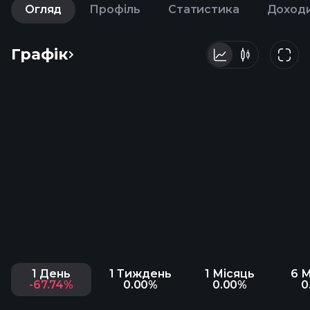
Огляд
Профіль
Статистика
Доход
Графік
1 День
1 Тиждень
1 Місяць
6 М
-67.74%
0.00%
0.00%
0