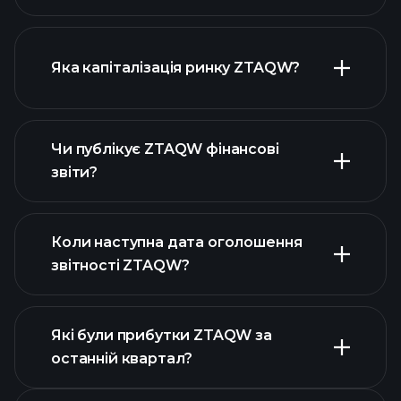
діаграмі ZTAQW
Яка капіталізація ринку ZTAQW?
Чи публікує ZTAQW фінансові
наш список акцій
звіти?
фінансовими звітами ZTAQW
Коли наступна дата оголошення
звітності ZTAQW?
Які були прибутки ZTAQW за
Календарі
останній квартал?
прибутків