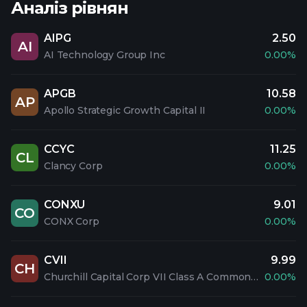
Аналіз рівнян
AIPG
2.50
AI
AI Technology Group Inc
0.00%
APGB
10.58
AP
Apollo Strategic Growth Capital II
0.00%
CCYC
11.25
CL
Clancy Corp
0.00%
CONXU
9.01
CO
CONX Corp
0.00%
CVII
9.99
CH
Churchill Capital Corp VII Class A Common Stock
0.00%