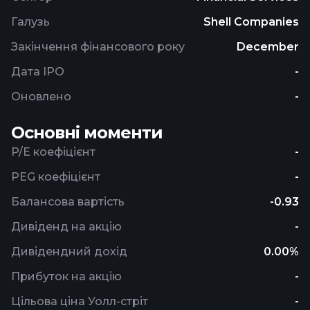
Галузь
Shell Companies
Закінчення фінансового року
December
Дата IPO
-
Оновлено
-
Основні моменти
P/E коефіцієнт
-
PEG коефіцієнт
-
Балансова вартість
-0.93
Дивіденд на акцію
-
Дивідендний дохід
0.00%
Прибуток на акцію
-
Цільова ціна Уолл-стріт
-