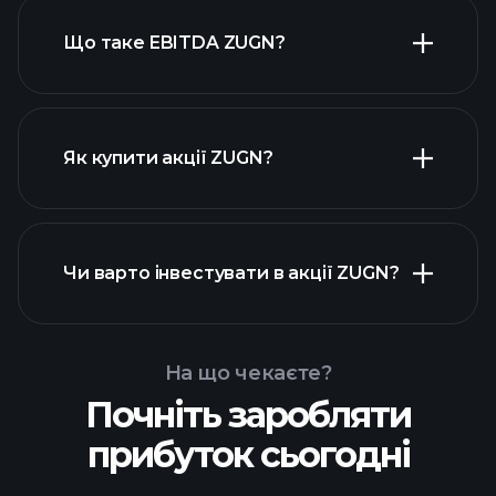
Що таке EBITDA ZUGN?
найбільших роботодавців
Як купити акції ZUGN?
Чи варто інвестувати в акції ZUGN?
фінансових звітах ZUGN
На що чекаєте?
Почніть заробляти
Playtrade Tournaments
прибуток сьогодні
рекомендованого
брокера