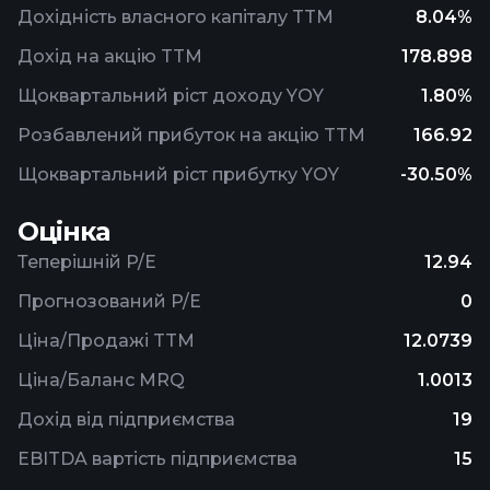
Дохідність власного капіталу TTM
8.04%
Дохід на акцію TTM
178.898
Щоквартальний ріст доходу YOY
1.80%
Розбавлений прибуток на акцію TTM
166.92
Щоквартальний ріст прибутку YOY
-30.50%
Оцінка
Теперішній P/E
12.94
Прогнозований P/E
0
Ціна/Продажі TTM
12.0739
Ціна/Баланс MRQ
1.0013
Дохід від підприємства
19
EBITDA вартість підприємства
15