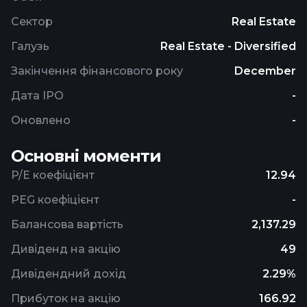
Сектор
Real Estate
Галузь
Real Estate - Diversified
Закінчення фінансового року
December
Дата IPO
-
Оновлено
-
Основні моменти
P/E коефіцієнт
12.94
PEG коефіцієнт
-
Балансова вартість
2,137.29
Дивіденд на акцію
49
Дивідендний дохід
2.29%
Прибуток на акцію
166.92