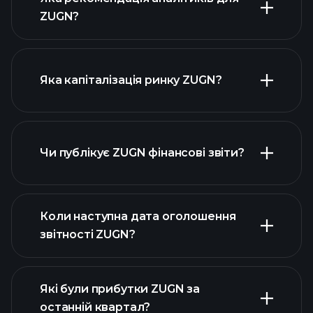
ZUGN?
діаграмі ZUGN
Яка капіталізація ринку ZUGN?
Чи публікує ZUGN фінансові звіти?
наш список акцій
фінансовими звітами ZUGN
Коли наступна дата оголошення
звітності ZUGN?
Які були прибутки ZUGN за
Календарі
останній квартал?