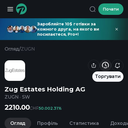
Почати
Заробляйте 10$ готівки за
кожного друга, на якого ви
посилаєтеся, Pro+!
Огляд
/
ZUGN
Торгувати
Zug Estates Holding AG
ZUGN
·
SW
2210.00
CHF
50.00
2.31%
Огляд
Профіль
Статистика
Доход