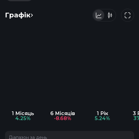
Графік
1 Місяць
6 Місяців
1 Рік
3 
4.25%
-8.68%
5.24%
3
Діапазон за день