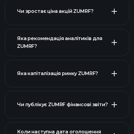
діаграмі
Чи зростає ціна акцій ZUMRF?
Яка рекомендація аналітиків для
ZUMRF?
діаграмі ZUMRF
Яка капіталізація ринку ZUMRF?
Чи публікує ZUMRF фінансові звіти?
наш список акцій
фінансовими звітами ZUMRF
Коли наступна дата оголошення