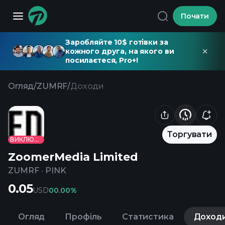
Почати
Заробляйте 10$ готівки за
кожного друга, на якого ви
посилаєтеся, Pro+!
Огляд
/
ZUMRF
/
Доходи
Торгувати
ВИКЛЮЧЕНО
ZoomerMedia Limited
ZUMRF
·
PINK
0.05
USD
0
0.00%
Огляд
Профіль
Статистика
Доход