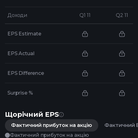
Доходи
Доходи
Q1 11
Q1 11
Q2 11
Q2 11
EPS Estimate
EPS Actual
EPS Difference
Surprise %
Щорічний EPS
Фактичний прибуток на акцію
Фактичний E
Фактичний прибуток на акцію