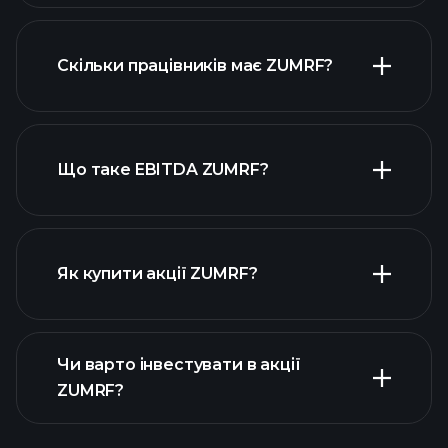
фінансових звітах ZUMRF
Скільки працівників має ZUMRF?
високодивідендних акцій
Що таке EBITDA ZUMRF?
найбільших
роботодавців
Як купити акції ZUMRF?
Чи варто інвестувати в акції
фінансових звітах ZUMRF
ZUMRF?