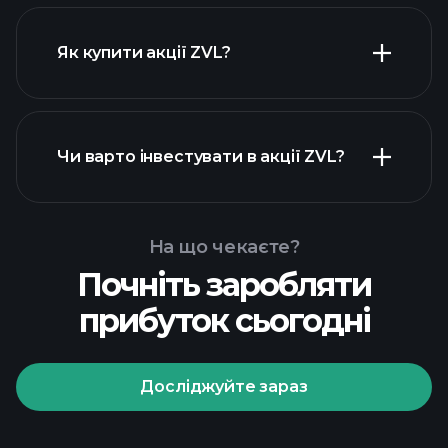
Як купити акції ZVL?
фінансових звітах ZVL
Чи варто інвестувати в акції ZVL?
На що чекаєте?
Почніть заробляти
Playtrade Tournaments
прибуток сьогодні
рекомендованого
брокера
Досліджуйте зараз