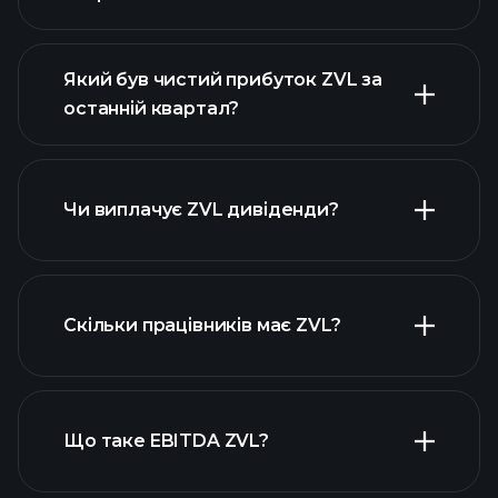
Який був чистий прибуток ZVL за
останній квартал?
прибутки ZVL
фінансових звітах ZVL
Чи виплачує ZVL дивіденди?
фінансових звітах ZVL
Скільки працівників має ZVL?
високодивідендних акцій
Що таке EBITDA ZVL?
найбільших
роботодавців