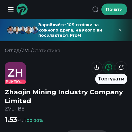
Почати
Заробляйте 10$ готівки за
кожного друга, на якого ви
посилаєтеся, Pro+!
Огляд
/
ZVL
/
Статистика
ZH
Торгувати
ВИКЛЮЧЕНО
Zhaojin Mining Industry Company
Limited
ZVL
·
BE
1.53
EUR
0
0.00%