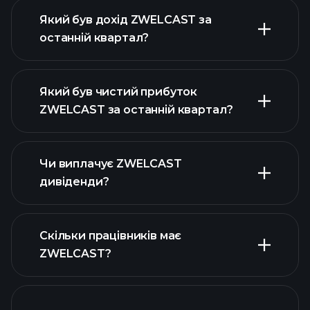
Який був дохід ZWELCAST за
останній квартал?
Який був чистий прибуток
ZWELCAST за останній квартал?
прибутки ZWELCAST
фінансових звітах
ZWELCAST
Чи виплачує ZWELCAST
дивіденди?
фінансових звітах
Скільки працівників має
ZWELCAST
ZWELCAST?
високодивідендних акцій