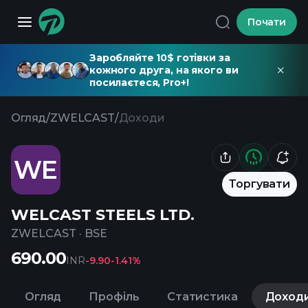
Почати
Заробляйте 10$ готівки за
кожного друга, на якого ви
посилаєтеся, Pro+!
Огляд
/
ZWELCAST
/
Доходи
WE
Торгувати
WELCAST STEELS LTD.
ZWELCAST
·
BSE
690.00
INR
-9.90
-1.41%
Огляд
Профіль
Статистика
Доход