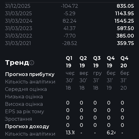
31/12/2025
-104.72
835.05
31/03/2025
-5.29
1143.95
31/03/2024
82.24
1545.25
31/03/2023
41.37
587.50
31/03/2022
-7.70
385.00
31/03/2021
-28.52
359.75
Q1
Q2
Q3
Q4
Q4
Тренд
19
19
19
19
20
черв.
верес.
груд.
берез.
берез.
Прогноз прибутку
30’
30’
31’
31’
31’
Кількість аналітики
18
18
18
19
20
Середня оцінка
Низька оцінка
0
0
0
0
0
Висока оцінка
0
0
0
0
0
EPS за рік тому
0
0
0
0
0
Зростання
0
0
0
0
0
Прогноз доходу
13.10
-
-
6.24
-
Кількість аналітики