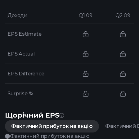
Доходи
Доходи
Q1 09
Q1 09
Q2 09
Q2 09
EPS Estimate
EPS Actual
EPS Difference
Surprise %
Щорічний EPS
Фактичний прибуток на акцію
Фактичний E
Фактичний прибуток на акцію