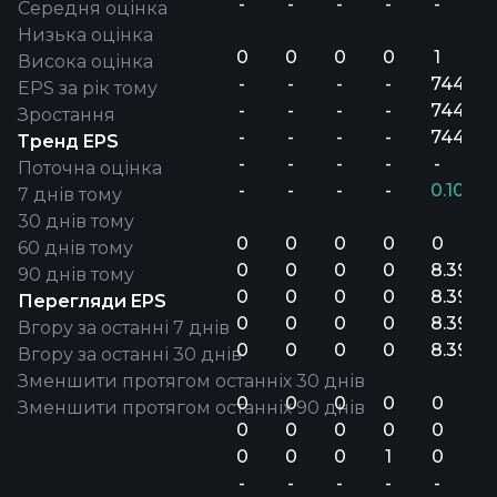
-
-
-
-
-
Середня оцінка
Низька оцінка
0
0
0
0
1
Висока оцінка
-
-
-
-
744.9M
EPS за рік тому
-
-
-
-
744.9M
Зростання
-
-
-
-
744.9M
Тренд EPS
-
-
-
-
-
Поточна оцінка
-
-
-
-
0.10%
7 днів тому
30 днів тому
0
0
0
0
0
60 днів тому
0
0
0
0
8.39
90 днів тому
0
0
0
0
8.39
Перегляди EPS
0
0
0
0
8.39
Вгору за останні 7 днів
0
0
0
0
8.39
Вгору за останні 30 днів
Зменшити протягом останніх 30 днів
0
0
0
0
0
Зменшити протягом останніх 90 днів
0
0
0
0
0
0
0
0
1
0
-
-
-
-
-