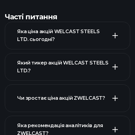
Часті питання
Яка ціна акцій WELCAST STEELS
LTD. сьогодні?
Який тикер акцій WELCAST STEELS
LTD.?
розширеній діаграмі
Чи зростає ціна акцій ZWELCAST?
Яка рекомендація аналітиків для
ZWELCAST?