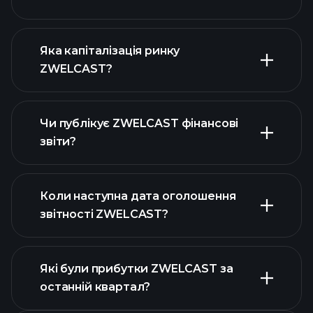
діаграмі ZWELCAST
Яка капіталізація ринку
ZWELCAST?
Чи публікує ZWELCAST фінансові
наш список акцій
звіти?
фінансовими звітами ZWELCAST
Коли наступна дата оголошення
звітності ZWELCAST?
Які були прибутки ZWELCAST за
останній квартал?
Календарі прибутків