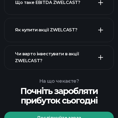
Що таке EBITDA ZWELCAST?
найбільших роботодавців
Як купити акції ZWELCAST?
Чи варто інвестувати в акції
фінансових звітах ZWELCAST
ZWELCAST?
На що чекаєте?
Почніть заробляти
Playtrade Tournaments
прибуток сьогодні
рекомендованого
брокера
Досліджуйте зараз