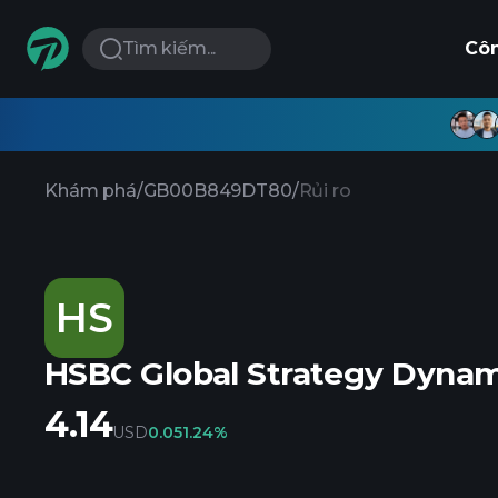
Tìm kiếm...
Cô
Khám phá
/
GB00B849DT80
/
Rủi ro
HS
HSBC Global Strategy Dynami
4.14
USD
0.05
1.24%