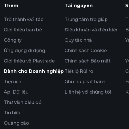
Playtrade Tournam
Thêm
Tài nguyên
S
khuyến nghị
Trở thành Đối tác
Trung tâm trợ giúp
T
Giới thiệu bạn bè
Điều khoản và điều kiện
B
Công ty
Quy tắc nhà
Y
Ứng dụng di động
Chính sách Cookie
T
Giới thiệu về Playtrade
Chính sách Bảo mật
Y
Dành cho Doanh nghiệp
Tiết lộ Rủi ro
G
Tiện ích
Ghi chú phát hành
F
Api Dữ liệu
Liên hệ với chúng tôi
K
Thư viện biểu đồ
Tín hiệu
Quảng cáo