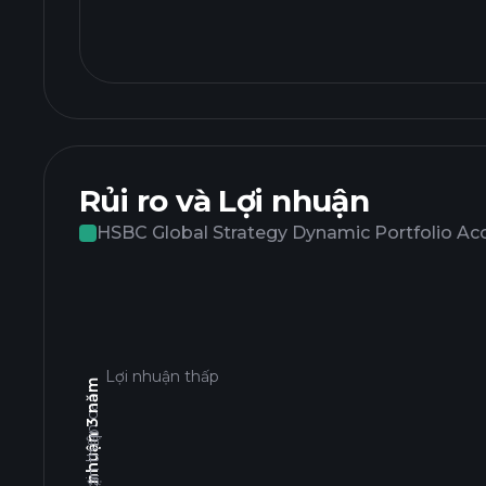
Rủi ro và Lợi nhuận
HSBC Global Strategy Dynamic Portfolio Ac
Lợi nhuận thấp
Tổng lợi nhuận 3 năm
Lợi nhuận cao
Lợi nhuận thấp