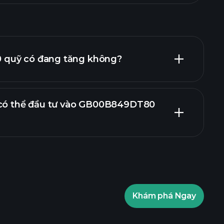
quỹ có đang tăng không?
 có thể đầu tư vào GB00B849DT80
biểu đồ
ỹ
Khám phá Ngay