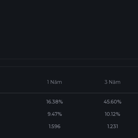
1 Năm
3 Năm
16.38%
45.60%
9.47%
10.12%
1.596
1.231