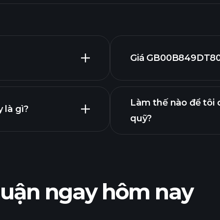
Giá GB00B849DT80 
Làm thế nào để tôi
là gì?
quỹ?
GB00B849DT80 qu
biểu đồ
nhuận ngay hôm nay