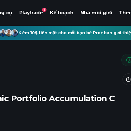
1
ng cụ
Playtrade
Kế hoạch
Nhà môi giới
Thê
Kiếm 10$ tiền mặt cho mỗi bạn bè Pro+ bạn giới thiệ
c Portfolio Accumulation C