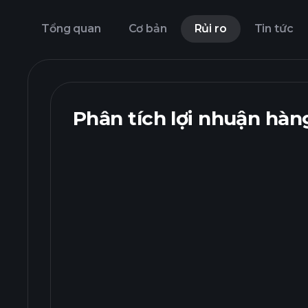
Tổng quan
Cơ bản
Rủi ro
Tin tức
Phân tích lợi nhuận hàn