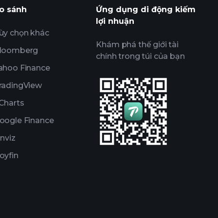
ents
nhà môi giới được
o sánh
Ứng dụng di động kiếm
lợi nhuận
ùy chọn khác
Khám phá thế giới tài
loomberg
chính trong túi của bạn
ahoo Finance
radingView
Charts
oogle Finance
inviz
oyfin