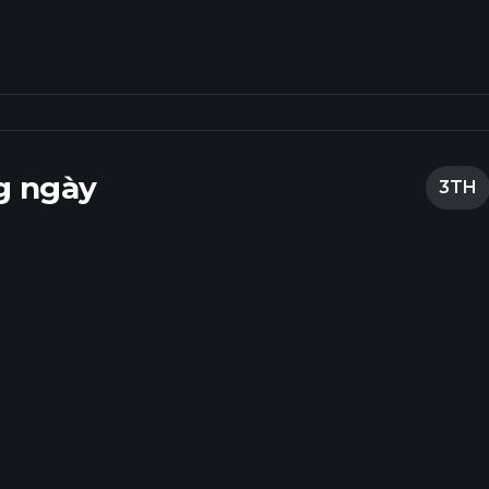
g ngày
3TH