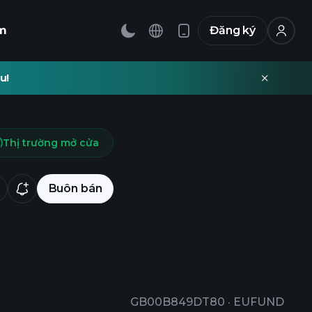
m
Đăng ký
u!
Thị trường mở cửa
Buôn bán
GB00B849DT80
·
EUFUND