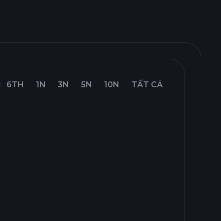
6TH
1N
3N
5N
10N
TẤT CẢ