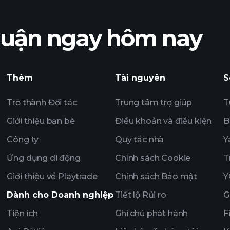
nhuận ngay hôm nay
Playtrade
dụng AI
Thêm
Tài nguyên
S
Trở thành Đối tác
Trung tâm trợ giúp
T
Giới thiệu bạn bè
Điều khoản và điều kiện
B
Công ty
Quy tắc nhà
Y
Ứng dụng di động
Chính sách Cookie
T
Giới thiệu về Playtrade
Chính sách Bảo mật
Y
Dành cho Doanh nghiệp
Tiết lộ Rủi ro
G
Tiện ích
Ghi chú phát hành
F