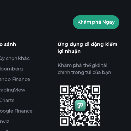
Các giải đấu
Thông tin thị trường hàng ngày sử
Khám phá Ngay
Danh sách theo dõi
Các danh mục đầu tư của tỷ phú
o sánh
Ứng dụng di động kiếm
lợi nhuận
ùy chọn khác
Khám phá thế giới tài
loomberg
chính trong túi của bạn
ahoo Finance
radingView
Charts
oogle Finance
inviz