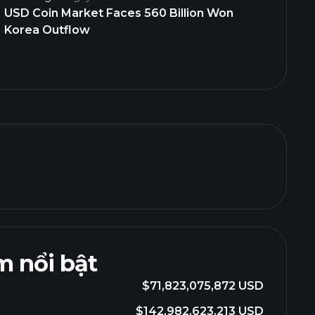
USD Coin Market Faces 560 Billion Won
Korea Outflow
 nổi bật
$71,823,075,872 USD
$142,982,623.213 USD