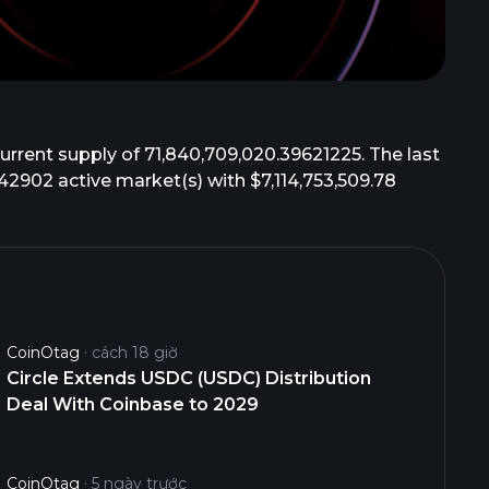
rrent supply of 71,840,709,020.39621225. The last
 42902 active market(s) with $7,114,753,509.78
CoinOtag
cách 18 giờ
Circle Extends USDC (USDC) Distribution
Deal With Coinbase to 2029
CoinOtag
5 ngày trước