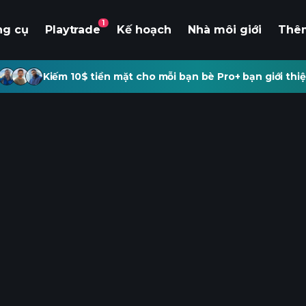
1
ng cụ
Playtrade
Kế hoạch
Nhà môi giới
Thê
Kiếm 10$ tiền mặt cho mỗi bạn bè Pro+ bạn giới thiệ