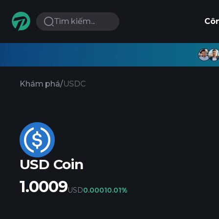
Tìm kiếm...
Cô
Khám phá
/
USDC
USD Coin
1.0009
USD
0.0001
0.01%