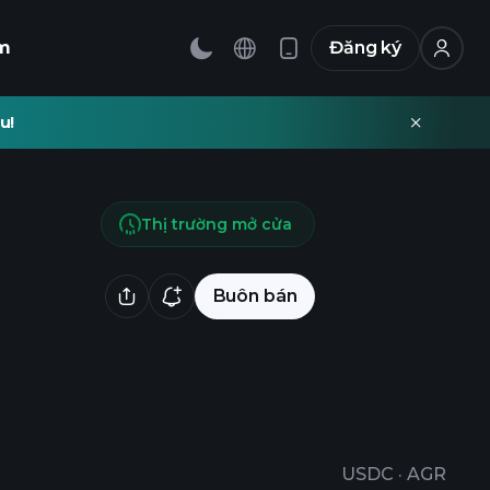
m
Đăng ký
u!
Thị trường mở cửa
Buôn bán
USDC
·
AGR