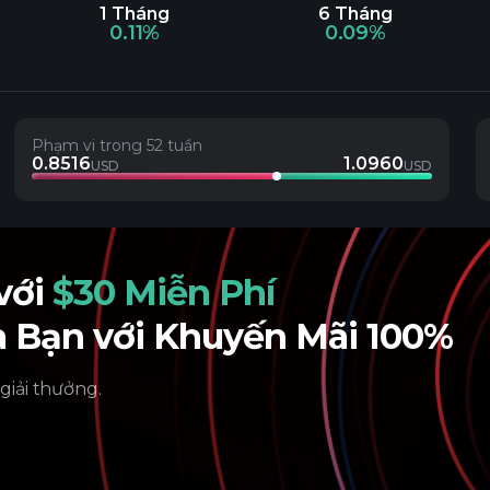
1 Tháng
6 Tháng
0.11%
0.09%
Phạm vi trong 52 tuần
0.8516
1.0960
USD
USD
 với
$30 Miễn Phí
a Bạn với Khuyến Mãi 100%
 giải thưởng.