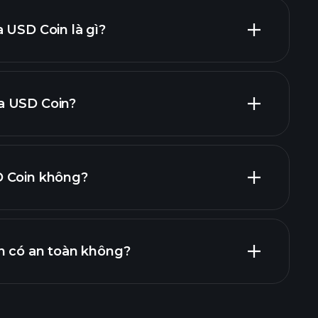
 USD Coin là gì?
a USD Coin?
D Coin không?
Các
n có an toàn không?
nhà môi giới được đề
Các giải đấu
Thông tin thị trường hàng ngày sử
Các danh mục đầu tư của tỷ phú