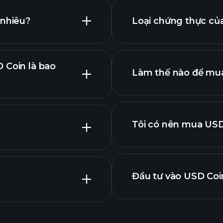
 nhiêu?
Loại chứng thực của
ồ nâng cao
 Coin là bao
điện tử
Làm thế nào để mu
Tôi có nên mua US
Đầu tư vào USD Coi
giải đấu Playtrade
xuất
Playtrade
dụng AI