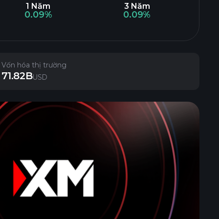
1 Năm
3 Năm
0.09%
0.09%
Vốn hóa thị trường
71.82B
USD