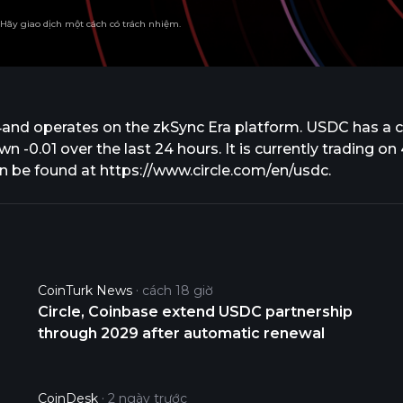
. Hãy giao dịch một cách có trách nhiệm.
and operates on the zkSync Era platform. USDC has a cu
-0.01 over the last 24 hours. It is currently trading on
an be found at https://www.circle.com/en/usdc.
CoinTurk News
cách 18 giờ
Circle, Coinbase extend USDC partnership
through 2029 after automatic renewal
CoinDesk
2 ngày trước