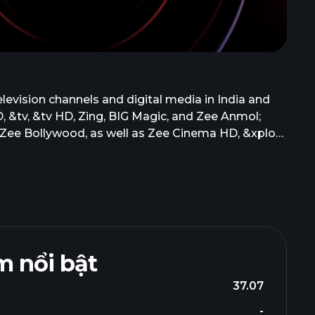
levision channels and digital media in India and
, &tv, &tv HD, Zing, BIG Magic, and Zee Anmol;
 Zee Bollywood, as well as Zee Cinema HD, &xplor
Zee Tamil, Zee Telegu, Zee Kannada, Zee Sarthak,
 and Zee Bangla HD. It also broadcasts Zee Café,
n, Zee Magic, Zee World, Zee One, and Zee
es music through Zee Music CO; operates Zee5 OTT
ch include programs/film rights/feeds/music rights.
terprises Limited in January 2007. Zee
 nổi bật
37.07
-