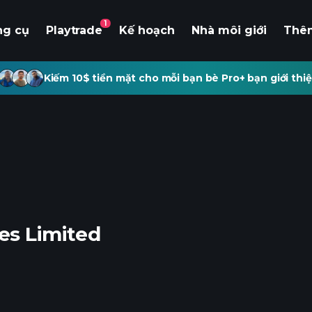
1
ng cụ
Playtrade
Kế hoạch
Nhà môi giới
Thê
Kiếm 10$ tiền mặt cho mỗi bạn bè Pro+ bạn giới thiệ
es Limited