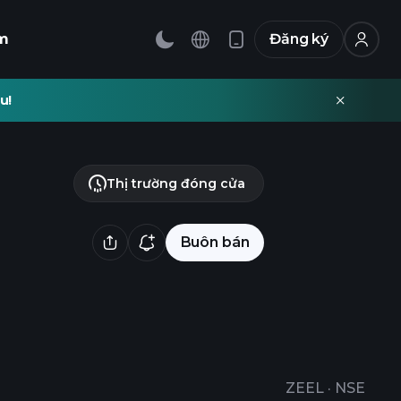
m
Đăng ký
u!
Thị trường đóng cửa
Buôn bán
ZEEL
·
NSE