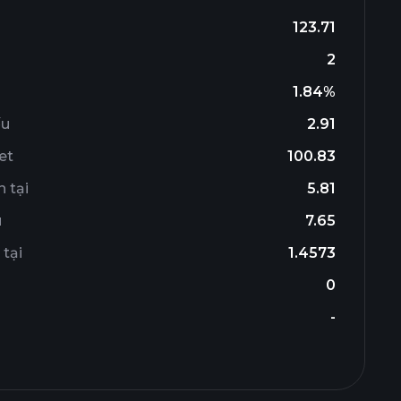
123.71
2
1.84%
ếu
2.91
et
100.83
 tại
5.81
u
7.65
 tại
1.4573
0
-