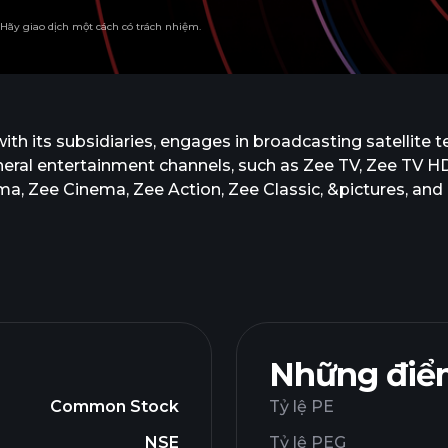
. Hãy giao dịch một cách có trách nhiệm.
h its subsidiaries, engages in broadcasting satellite te
eral entertainment channels, such as Zee TV, Zee TV HD
, Zee Cinema, Zee Action, Zee Classic, &pictures, and
channels, including Zee Marathi, Zee Yuva, Zee Bangla, 
ioskop, Zee Marathi HD, Zee Talkies HD, Zee Telugu HD,
HD, Zeezest, Zeezest HD, Zee TV Canada, Zee TV Caribbea
butes movies through Zee Studios and Zee Plex; publish
tellite television channels; and sells media content, whi
 Limited and changed its name to Zee Entertainment En
d in 1982 and is based in Mumbai, India.
Những điểm
Common Stock
Tỷ lệ PE
NSE
Tỷ lệ PEG