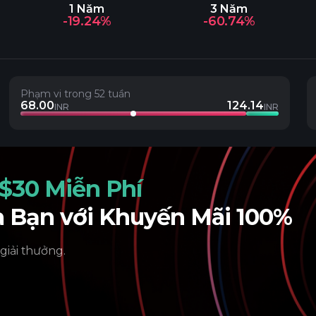
1 Năm
3 Năm
-19.24%
-60.74%
Phạm vi trong 52 tuần
68.00
124.14
INR
INR
$30 Miễn Phí
a Bạn với Khuyến Mãi 100%
 giải thưởng.