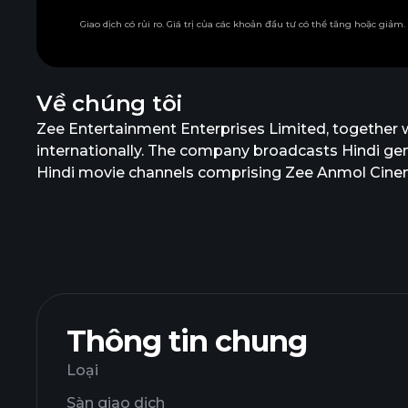
Giao dịch có rủi ro. Giá trị của các khoản đầu tư có thể tăng hoặc giảm
Về chúng tôi
Zee Entertainment Enterprises Limited, together wit
internationally. The company broadcasts Hindi gen
Hindi movie channels comprising Zee Anmol Cinema
HD, and &pictures HD; and regional entertainment 
Zee Ganga, Zee Talkies, Zee Bangla Cinema, Zee B
Zee Café HD, &privé HD, Zee Studio, &flix, &flix 
Bollymovies. In addition, it produces and distri
platform; act as a space selling agent for other sa
The company was formerly known as Zee Telefilms
Entertainment Enterprises Limited was incorporate
Thông tin chung
Loại
Sàn giao dịch