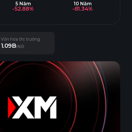
5 Năm
10 Năm
-52.88%
-81.34%
Vốn hóa thị trường
1.09B
INR