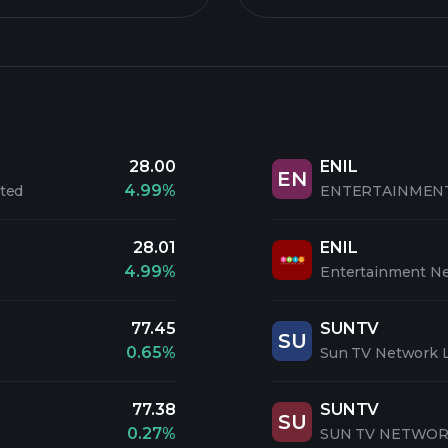
28.00
ENIL
EN
4.99%
ited
ENTERTAINMENT 
28.01
ENIL
4.99%
Entertainment Ne
77.45
SUNTV
SU
0.65%
Sun TV Network L
77.38
SUNTV
SU
0.27%
SUN TV NETWOR