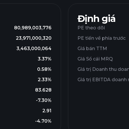
Định giá
80,989,003,776
PE theo dõi
23,971,000,320
PE tiến về phía trước
3,463,000,064
Giá bán TTM
3.37%
Giá Sổ cái MRQ
0.58%
Giá trị Doanh thu doa
2.33%
Giá trị EBITDA doanh
83.628
-7.30%
2.91
-4.70%