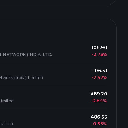
106.90
-2.73%
NETWORK (INDIA) LTD.
106.51
-2.52%
twork (India) Limited
489.20
-0.84%
imited
486.55
-0.55%
K LTD.