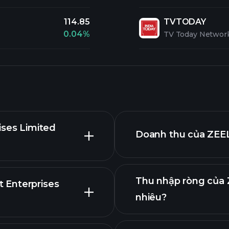
114.85
TVTODAY
0.04%
TV Today Network
ises Limited
Doanh thu của ZEEL
Thu nhập ròng của 
 Enterprises
nhiêu?
cáo tài chính
cao