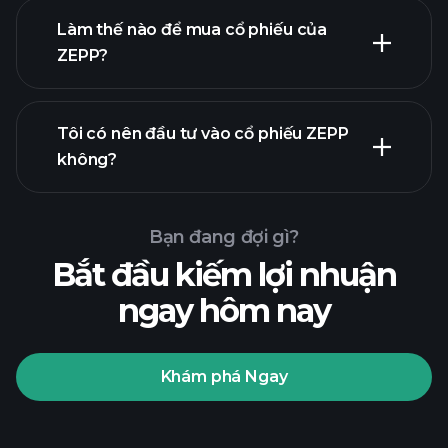
Làm thế nào để mua cổ phiếu của
ZEPP?
báo cáo tài chính
Tôi có nên đầu tư vào cổ phiếu ZEPP
không?
Bạn đang đợi gì?
Bắt đầu kiếm lợi nhuận
ngay hôm nay
Playtrade
Tournaments
nhà môi
giới được khuyến nghị
Khám phá Ngay