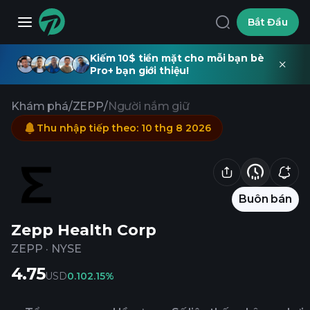
Bắt Đầu
Kiếm 10$ tiền mặt cho mỗi bạn bè
Pro+ bạn giới thiệu!
Khám phá
/
ZEPP
/
Người nắm giữ
Thu nhập tiếp theo
:
10 thg 8 2026
Buôn bán
Zepp Health Corp
ZEPP
·
NYSE
4.75
USD
0.10
2.15%