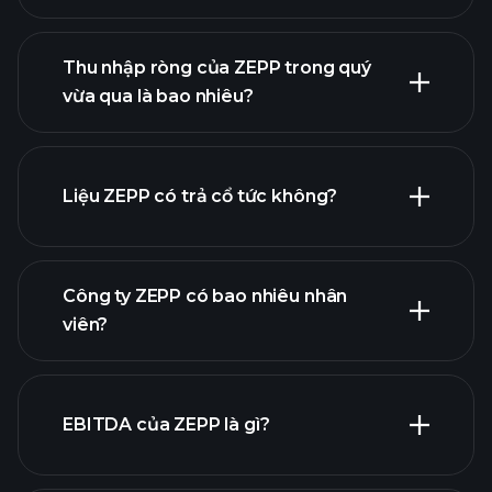
Thu nhập ròng của ZEPP trong quý
lợi nhuận
vừa qua là bao nhiêu?
của ZEPP
báo cáo tài chính
Liệu ZEPP có trả cổ tức không?
báo cáo tài chính
Công ty ZEPP có bao nhiêu nhân
cổ phiếu trả cổ tức cao
viên?
EBITDA của ZEPP là gì?
nhà tuyển dụng lớn nhất