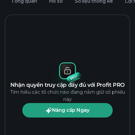
Tổng quan
Hồ sơ
Số liệu thống kê
Lợi
Nhận quyền truy cập đầy đủ với Profit PRO
Tìm hiểu các tổ chức nào đang nắm giữ cổ phiếu
này
Nâng cấp Ngay