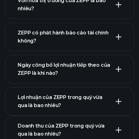
Vốn hóa thị trường của ZEPP là bao
nhiêu?
danh
ZEPP có phát hành báo cáo tài chính
sách cổ phiếu của chúng tôi
không?
tài chính của
ZEPP
Ngày công bố lợi nhuận tiếp theo của
ZEPP là khi nào?
Lợi nhuận của ZEPP trong quý vừa
Lịch công bố lợi nhuận
qua là bao nhiêu?
Doanh thu của ZEPP trong quý vừa
qua là bao nhiêu?