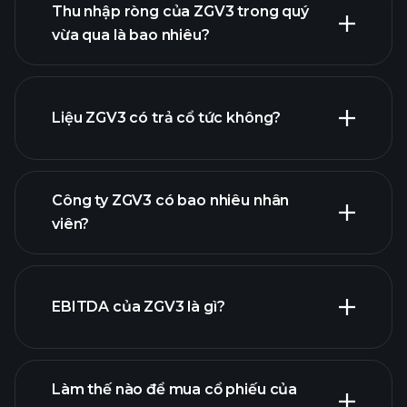
Thu nhập ròng của ZGV3 trong quý
lợi nhuận của ZGV3
vừa qua là bao nhiêu?
báo
cáo tài chính
Liệu ZGV3 có trả cổ tức không?
báo cáo tài chính
Công ty ZGV3 có bao nhiêu nhân
cổ phiếu trả cổ tức cao
viên?
EBITDA của ZGV3 là gì?
nhà tuyển dụng lớn nhất
Làm thế nào để mua cổ phiếu của