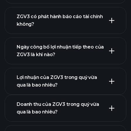
danh sách
ZGV3 có phát hành báo cáo tài chính
cổ phiếu của chúng tôi
không?
tài chính của
ZGV3
Ngày công bố lợi nhuận tiếp theo của
ZGV3 là khi nào?
Lợi nhuận của ZGV3 trong quý vừa
Lịch công bố lợi nhuận
qua là bao nhiêu?
Doanh thu của ZGV3 trong quý vừa
qua là bao nhiêu?