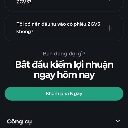
ZGV3?
báo cáo
tài chính
Tôi có nên đầu tư vào cổ phiếu ZGV3
không?
Bạn đang đợi gì?
Bắt đầu kiếm lợi nhuận
ngay hôm nay
Playtrade
Tournaments
nhà môi
giới được khuyến nghị
Khám phá Ngay
Playtrade Tournaments
các
Công cụ
thông tin thị trường hàng ngày sử dụng