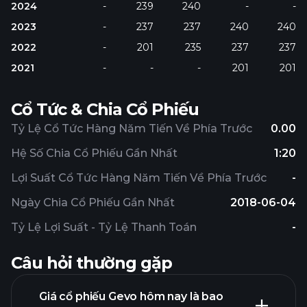
2024
-
239
240
-
-
2023
-
237
237
240
240
2022
-
201
235
237
237
2021
-
-
-
201
201
Cổ Tức & Chia Cổ Phiếu
Tỷ Lệ Cổ Tức Hàng Năm Tiến Về Phía Trước
0.00
Hệ Số Chia Cổ Phiếu Gần Nhất
1:20
Lợi Suất Cổ Tức Hàng Năm Tiến Về Phía Trước
-
Ngày Chia Cổ Phiếu Gần Nhất
2018-06-04
Tỷ Lệ Lợi Suất - Tỷ Lệ Thanh Toán
-
Câu hỏi thường gặp
Giá cổ phiếu Gevo hôm nay là bao