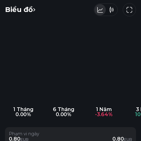
Biểu đồ
1 Tháng
6 Tháng
1 Năm
3
0.00%
0.00%
-3.64%
1
Phạm vi ngày
0.80
0.80
EUR
EUR