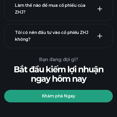
Làm thế nào để mua cổ phiếu của
ZHJ?
báo cáo tài
chính
Tôi có nên đầu tư vào cổ phiếu ZHJ
không?
Bạn đang đợi gì?
Bắt đầu kiếm lợi nhuận
ngay hôm nay
Playtrade
Tournaments
nhà môi
giới được khuyến nghị
Khám phá Ngay