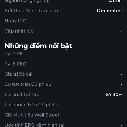
Ngành công nghiệp
Other
Kết thúc Năm Tài chính
December
Ngày IPO
-
Cập nhật lúc
-
Những điểm nổi bật
Tỷ lệ PE
-
Tỷ lệ PEG
-
Giá trị Sổ cái
-
Cổ tức trên Cổ phiếu
-
Lợi suất Cổ tức
57.30%
Lợi nhuận trên Cổ phiếu
-
Giá Mục tiêu Wall Street
-
Ước tính EPS Năm hiện tại
-