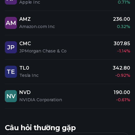
Apple Inc
0.71%
AMZ
236.00
AM
Amazon.com Inc
0.32%
CMC
307.85
JP
JPMorgan Chase & Co
-1.14%
TL0
342.80
TE
Tesla Inc
-0.92%
NVD
190.00
NV
NVIDIA Corporation
-0.61%
Câu hỏi thường gặp