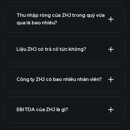
lợi
Thu nhập ròng của ZHJ trong quý vừa
nhuận của ZHJ
qua là bao nhiêu?
báo cáo tài chính
Liệu ZHJ có trả cổ tức không?
báo cáo tài chính
Công ty ZHJ có bao nhiêu nhân viên?
cổ phiếu trả cổ tức cao
EBITDA của ZHJ là gì?
nhà tuyển dụng lớn nhất