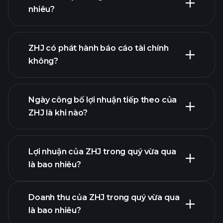
nhiêu?
danh
ZHJ có phát hành báo cáo tài chính
sách cổ phiếu của chúng tôi
không?
tài chính của ZHJ
Ngày công bố lợi nhuận tiếp theo của
ZHJ là khi nào?
Lợi nhuận của ZHJ trong quý vừa qua
Lịch công bố lợi nhuận
là bao nhiêu?
Doanh thu của ZHJ trong quý vừa qua
là bao nhiêu?