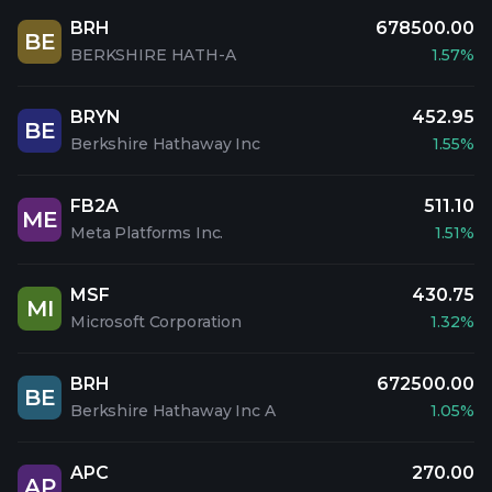
BRH
678500.00
BE
BERKSHIRE HATH-A
1.57%
BRYN
452.95
BE
Berkshire Hathaway Inc
1.55%
FB2A
511.10
ME
Meta Platforms Inc.
1.51%
MSF
430.75
MI
Microsoft Corporation
1.32%
BRH
672500.00
BE
Berkshire Hathaway Inc A
1.05%
APC
270.00
AP