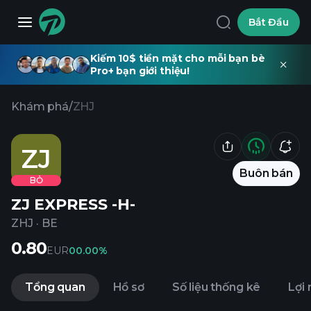
Bắt Đầu
Kiếm 10$ tiền mặt cho mỗi bạn bè
Pro+ bạn giới thiệu!
Khám phá
/
ZHJ
ZJ
Buôn bán
BỎ
ZJ EXPRESS -H-
ZHJ
·
BE
0.80
EUR
0
0.00%
Tổng quan
Hồ sơ
Số liệu thống kê
Lợi