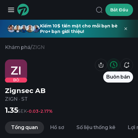
Bắt Đầu
Kiếm 10$ tiền mặt cho mỗi bạn bè
Pro+ bạn giới thiệu!
Khám phá
/
ZIGN
ZI
Buôn bán
BỎ
Zignsec AB
ZIGN
·
ST
1.35
SEK
-0.03
-2.17%
Tổng quan
Hồ sơ
Số liệu thống kê
Lợi