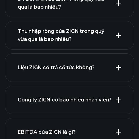
qua là bao nhiêu?
lợi
Thu nhập ròng của ZIGN trong quý
nhuận của ZIGN
vừa qua là bao nhiêu?
báo
cáo tài chính
Liệu ZIGN có trả cổ tức không?
báo cáo tài chính
Công ty ZIGN có bao nhiêu nhân viên?
cổ phiếu trả cổ tức cao
EBITDA của ZIGN là gì?
nhà tuyển dụng lớn nhất