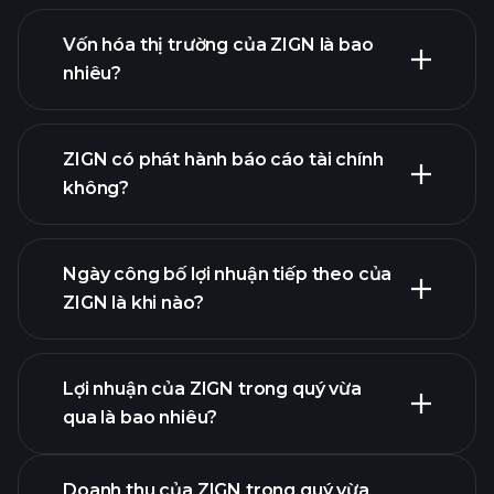
Vốn hóa thị trường của ZIGN là bao
nhiêu?
danh
ZIGN có phát hành báo cáo tài chính
sách cổ phiếu của chúng tôi
không?
tài chính của
ZIGN
Ngày công bố lợi nhuận tiếp theo của
ZIGN là khi nào?
Lợi nhuận của ZIGN trong quý vừa
Lịch công bố lợi nhuận
qua là bao nhiêu?
Doanh thu của ZIGN trong quý vừa