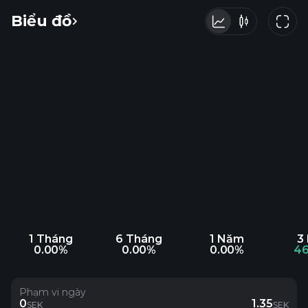
Biểu đồ
1 Tháng
6 Tháng
1 Năm
3
0.00%
0.00%
0.00%
46
Phạm vi ngày
0
1.35
SEK
SEK