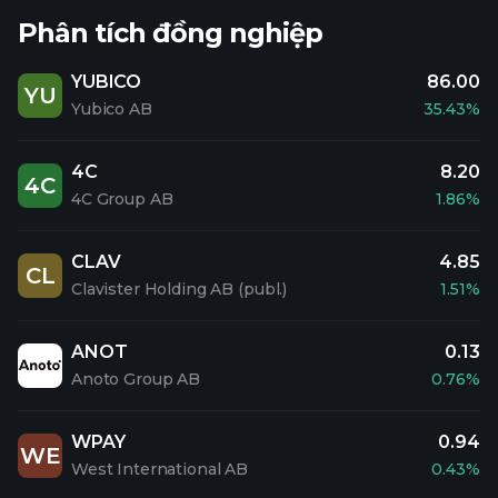
Phân tích đồng nghiệp
YUBICO
86.00
YU
Yubico AB
35.43%
4C
8.20
4C
4C Group AB
1.86%
CLAV
4.85
CL
Clavister Holding AB (publ.)
1.51%
ANOT
0.13
Anoto Group AB
0.76%
WPAY
0.94
WE
West International AB
0.43%