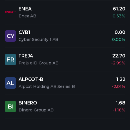
ENEA
61.20
Enea AB
0.33%
CYB1
0.00
CY
Cyber Security 1 AB
0.00%
FREJA
22.70
FR
Freja eID Group AB
-2.99%
ALPCOT-B
1.22
AL
Alpcot Holding AB Series B
-2.01%
BINERO
1.68
BI
Binero Group AB
-1.18%