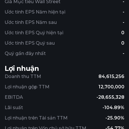
Giá Mục tiêu Wall Street
-
Ước tính EPS Năm hiện tại
-
Ước tính EPS Năm sau
-
Ước tính EPS Quý hiện tại
0
Ước tính EPS Quý sau
0
Quý gần đây nhất
-
Lợi nhuận
Doanh thu TTM
84,615,256
Lợi nhuận gộp TTM
12,700,000
EBITDA
-28,655,328
Lãi suất
-104.89%
Lợi nhuận trên Tài sản TTM
-25.90%
Lợi nhuận trên Vốn chủ sở hữu TTM
-54.77%