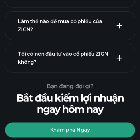
Làm thế nào để mua cổ phiếu của
ZIGN?
báo cáo tài chính
Tôi có nên đầu tư vào cổ phiếu ZIGN
không?
Bạn đang đợi gì?
Bắt đầu kiếm lợi nhuận
ngay hôm nay
Playtrade
Tournaments
nhà môi
giới được khuyến nghị
Khám phá Ngay