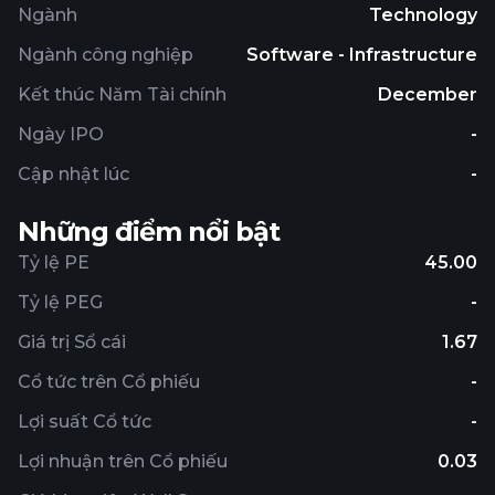
November 6, 2024, ZignSec AB (publ) operates as a
Ngành
Technology
subsidiary of G2 Bankruptcy Risk Solutions, Inc.
Ngành công nghiệp
Software - Infrastructure
Kết thúc Năm Tài chính
December
Ngày IPO
-
Cập nhật lúc
-
Những điểm nổi bật
Tỷ lệ PE
45.00
Tỷ lệ PEG
-
Giá trị Sổ cái
1.67
Cổ tức trên Cổ phiếu
-
Lợi suất Cổ tức
-
Lợi nhuận trên Cổ phiếu
0.03