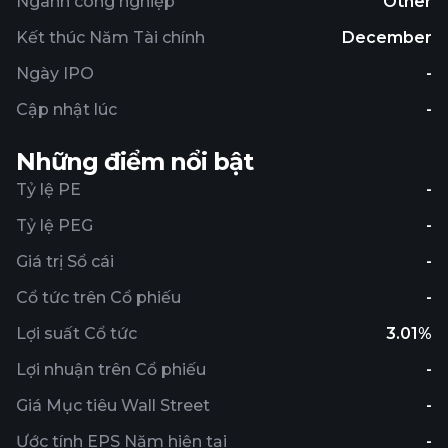
Ngành công nghiệp
Other
Kết thúc Năm Tài chính
December
Ngày IPO
-
Cập nhật lúc
-
Những điểm nổi bật
Tỷ lệ PE
-
Tỷ lệ PEG
-
Giá trị Sổ cái
-
Cổ tức trên Cổ phiếu
-
Lợi suất Cổ tức
3.01%
Lợi nhuận trên Cổ phiếu
-
Giá Mục tiêu Wall Street
-
Ước tính EPS Năm hiện tại
-