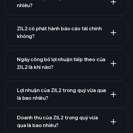
nhiêu?
danh
ZIL2 có phát hành báo cáo tài chính
sách cổ phiếu của chúng tôi
không?
tài chính của ZIL2
Ngày công bố lợi nhuận tiếp theo của
ZIL2 là khi nào?
Lợi nhuận của ZIL2 trong quý vừa qua
Lịch công bố lợi nhuận
là bao nhiêu?
Doanh thu của ZIL2 trong quý vừa
qua là bao nhiêu?