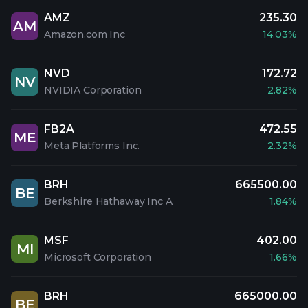
AMZ
235.30
AM
Amazon.com Inc
14.03%
NVD
172.72
NV
NVIDIA Corporation
2.82%
FB2A
472.55
ME
Meta Platforms Inc.
2.32%
BRH
665500.00
BE
Berkshire Hathaway Inc A
1.84%
MSF
402.00
MI
Microsoft Corporation
1.66%
BRH
665000.00
BE