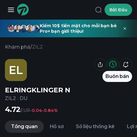
Bắt Đầu
Kiếm 10$ tiền mặt cho mỗi bạn bè
Pro+ bạn giới thiệu!
Khám phá
/
ZIL2
EL
Buôn bán
ELRINGKLINGER N
ZIL2
·
DU
4.72
EUR
-0.04
-0.84%
Tổng quan
Hồ sơ
Số liệu thống kê
Lợi