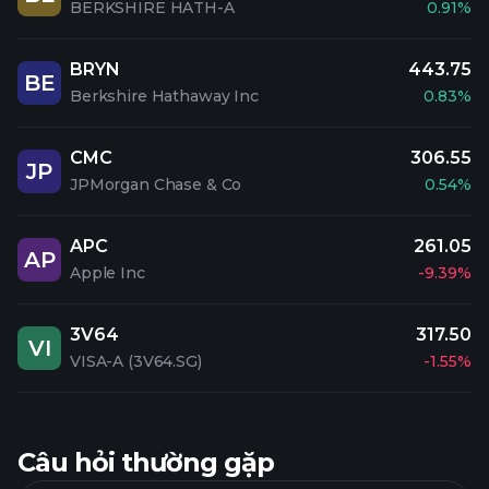
BERKSHIRE HATH-A
0.91%
BRYN
443.75
BE
Berkshire Hathaway Inc
0.83%
CMC
306.55
JP
JPMorgan Chase & Co
0.54%
APC
261.05
AP
Apple Inc
-9.39%
3V64
317.50
VI
VISA-A (3V64.SG)
-1.55%
Câu hỏi thường gặp