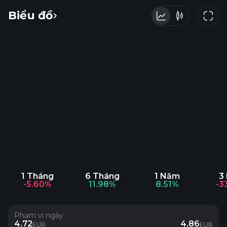
Biểu đồ
1 Tháng
6 Tháng
1 Năm
3
-5.60%
11.98%
8.51%
-3
Phạm vi ngày
4.72
4.86
EUR
EUR