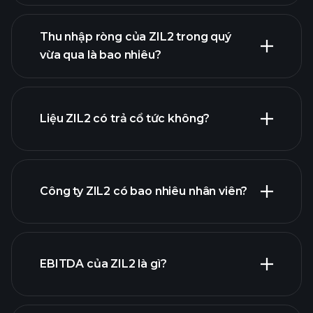
Thu nhập ròng của ZIL2 trong quý
lợi nhuận của ZIL2
vừa qua là bao nhiêu?
báo
cáo tài chính
Liệu ZIL2 có trả cổ tức không?
báo cáo tài chính
Công ty ZIL2 có bao nhiêu nhân viên?
cổ phiếu trả cổ tức cao
EBITDA của ZIL2 là gì?
nhà tuyển dụng lớn nhất