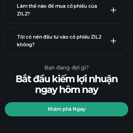
Làm thế nào để mua cổ phiếu của
ZIL2?
báo cáo tài
chính
Tôi có nên đầu tư vào cổ phiếu ZIL2
không?
Bạn đang đợi gì?
Bắt đầu kiếm lợi nhuận
ngay hôm nay
Playtrade
Tournaments
nhà môi
giới được khuyến nghị
Khám phá Ngay