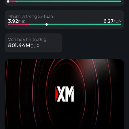
Phạm vi trong 52 tuần
3.92
6.27
EUR
EUR
Vốn hóa thị trường
801.44M
EUR