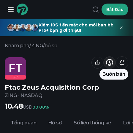
Bắt Đầu
Kiếm 10$ tiền mặt cho mỗi bạn bè
Pro+ bạn giới thiệu!
Khám phá
/
ZING
/
hồ sơ
FT
Buôn bán
BỎ
Ftac Zeus Acquisition Corp
ZING
·
NASDAQ
10.48
USD
0
0.00%
Tổng quan
Hồ sơ
Số liệu thống kê
Lợi