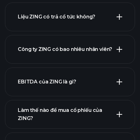
Liệu ZING có trả cổ tức không?
báo cáo tài chính
Công ty ZING có bao nhiêu nhân viên?
cổ phiếu trả cổ tức cao
EBITDA của ZING là gì?
nhà tuyển dụng lớn nhất
Làm thế nào để mua cổ phiếu của
ZING?
báo cáo