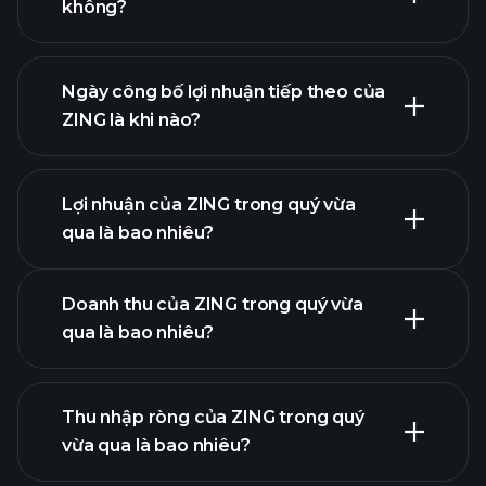
không?
tài chính của
ZING
Ngày công bố lợi nhuận tiếp theo của
ZING là khi nào?
Lợi nhuận của ZING trong quý vừa
Lịch công bố lợi nhuận
qua là bao nhiêu?
Doanh thu của ZING trong quý vừa
qua là bao nhiêu?
lợi
Thu nhập ròng của ZING trong quý
nhuận của ZING
vừa qua là bao nhiêu?
báo cáo tài chính