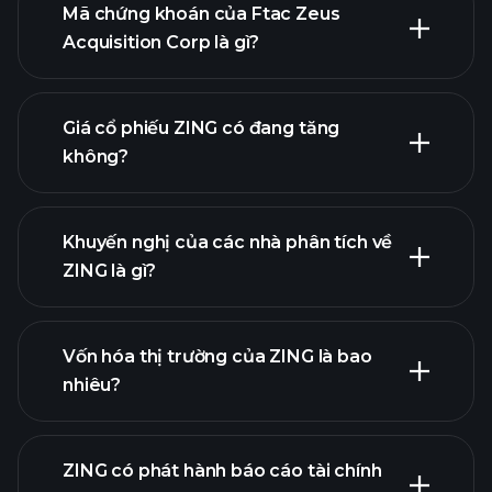
Mã chứng khoán của Ftac Zeus
Acquisition Corp là gì?
biểu đồ nâng cao
Giá cổ phiếu ZING có đang tăng
không?
Khuyến nghị của các nhà phân tích về
ZING là gì?
biểu đồ ZING
Vốn hóa thị trường của ZING là bao
nhiêu?
danh
ZING có phát hành báo cáo tài chính
sách cổ phiếu của chúng tôi