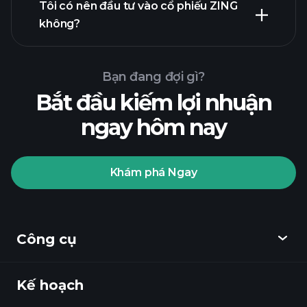
tài chính
Tôi có nên đầu tư vào cổ phiếu ZING
không?
Bạn đang đợi gì?
Bắt đầu kiếm lợi nhuận
ngay hôm nay
Playtrade
Tournaments
nhà môi
giới được khuyến nghị
Khám phá Ngay
Playtrade Tournaments
các
Công cụ
thông tin thị trường hàng ngày sử dụng
AI
Danh sách theo dõi
Kế hoạch
Khám phá
Các Danh mục Tỷ phú