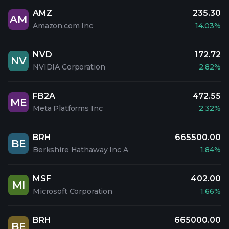
AMZ
235.30
AM
Amazon.com Inc
14.03%
NVD
172.72
NV
NVIDIA Corporation
2.82%
FB2A
472.55
ME
Meta Platforms Inc.
2.32%
BRH
665500.00
BE
Berkshire Hathaway Inc A
1.84%
MSF
402.00
MI
Microsoft Corporation
1.66%
BRH
665000.00
BE