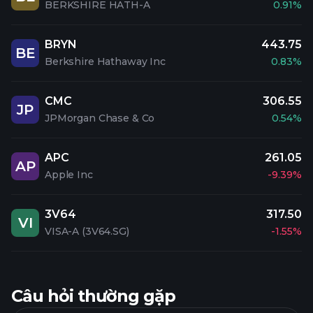
BERKSHIRE HATH-A
0.91%
BRYN
443.75
BE
Berkshire Hathaway Inc
0.83%
CMC
306.55
JP
JPMorgan Chase & Co
0.54%
APC
261.05
AP
Apple Inc
-9.39%
3V64
317.50
VI
VISA-A (3V64.SG)
-1.55%
Câu hỏi thường gặp