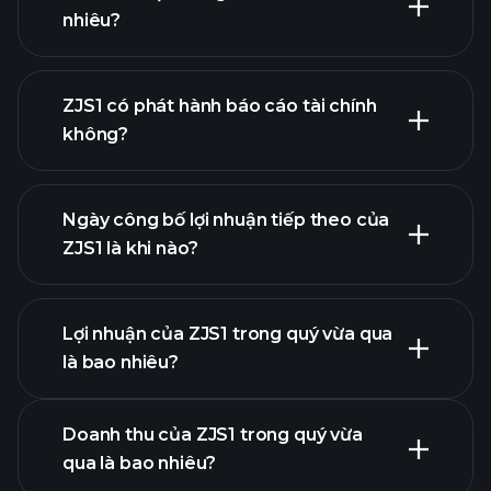
nhiêu?
danh
ZJS1 có phát hành báo cáo tài chính
sách cổ phiếu của chúng tôi
không?
tài chính của ZJS1
Ngày công bố lợi nhuận tiếp theo của
ZJS1 là khi nào?
Lợi nhuận của ZJS1 trong quý vừa qua
Lịch công bố lợi nhuận
là bao nhiêu?
Doanh thu của ZJS1 trong quý vừa
qua là bao nhiêu?