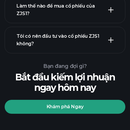
Làm thế nào để mua cổ phiếu của
ZJS1?
báo cáo tài
chính
Tôi có nên đầu tư vào cổ phiếu ZJS1
không?
Bạn đang đợi gì?
Bắt đầu kiếm lợi nhuận
ngay hôm nay
Playtrade
Tournaments
nhà môi
giới được khuyến nghị
Khám phá Ngay