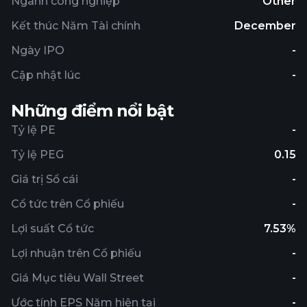
Ngành công nghiệp
Other
Kết thúc Năm Tài chính
December
Ngày IPO
-
Cập nhật lúc
-
Những điểm nổi bật
Tỷ lệ PE
-
Tỷ lệ PEG
0.15
Giá trị Sổ cái
-
Cổ tức trên Cổ phiếu
-
Lợi suất Cổ tức
7.53%
Lợi nhuận trên Cổ phiếu
-
Giá Mục tiêu Wall Street
-
Ước tính EPS Năm hiện tại
-