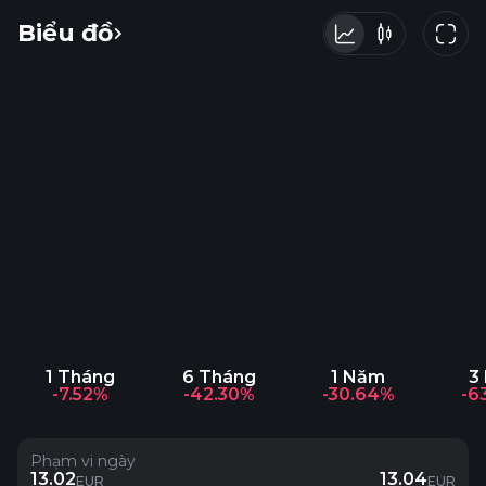
Biểu đồ
1 Tháng
6 Tháng
1 Năm
3
-7.52%
-42.30%
-30.64%
-6
Phạm vi ngày
13.02
13.04
EUR
EUR