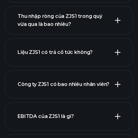
Thu nhập ròng của ZJS1 trong quý
lợi nhuận của ZJS1
vừa qua là bao nhiêu?
báo
cáo tài chính
Liệu ZJS1 có trả cổ tức không?
báo cáo tài chính
Công ty ZJS1 có bao nhiêu nhân viên?
cổ phiếu trả cổ tức cao
EBITDA của ZJS1 là gì?
nhà tuyển dụng lớn nhất