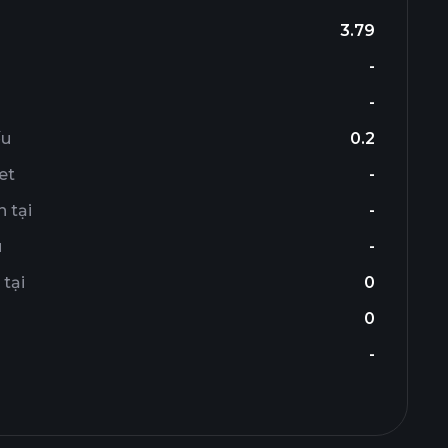
3.79
-
-
ếu
0.2
et
-
 tại
-
u
-
 tại
0
0
-