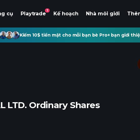
1
ng cụ
Playtrade
Kế hoạch
Nhà môi giới
Thê
Kiếm 10$ tiền mặt cho mỗi bạn bè Pro+ bạn giới thiệ
 LTD. Ordinary Shares