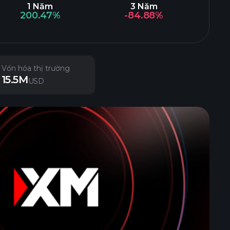
1 Năm
3 Năm
200.47%
-84.88%
Vốn hóa thị trường
15.5M
USD