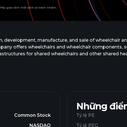
. Hãy giao dịch một cách có trách nhiệm.
n, development, manufacture, and sale of wheelchair and o
company offers wheelchairs and wheelchair components, 
infrastructures for shared wheelchairs and other shared
ermal therapy chambers. It operates in the Mainland C
The company was founded in 2006 and is based in Changzh
ed.
Những điểm
Common Stock
Tỷ lệ PE
NASDAQ
Tỷ lệ PEG