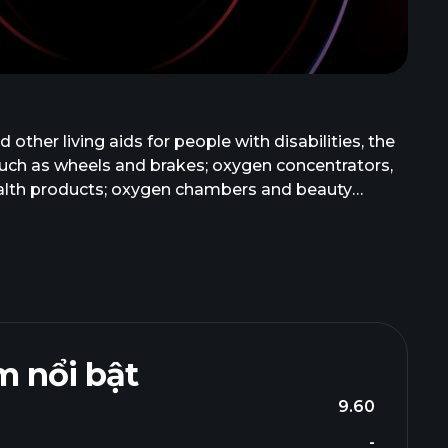
ther living aids for people with disabilities, the
such as wheels and brakes; oxygen concentrators,
 health products; oxygen chambers and beauty
hina, Japan, the United States, Hong Kong,
ou, China. Jin Medical International Ltd. operates
 nổi bật
9.60
-