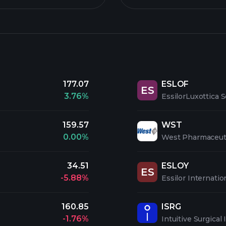
177.07
ESLOF
ES
3.76%
EssilorLuxottica
159.57
WST
0.00%
West Pharmaceuti
34.51
ESLOY
ES
-5.88%
Essilor Internatio
160.85
ISRG
-1.76%
Intuitive Surgical 