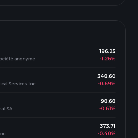
196.25
-1.26%
 Société anonyme
348.60
-0.69%
cal Services Inc
98.68
-0.61%
nal SA
373.71
-0.40%
Inc