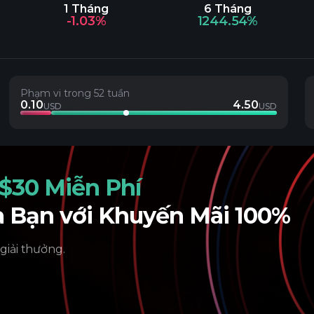
1 Tháng
6 Tháng
-1.03%
1244.54%
Phạm vi trong 52 tuần
0.10
4.50
USD
USD
$30 Miễn Phí
a Bạn với Khuyến Mãi 100%
 giải thưởng.