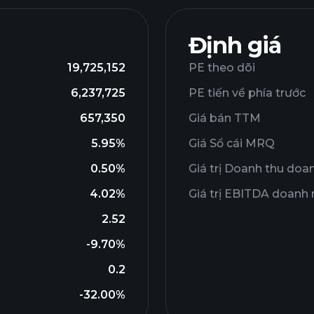
Định giá
19,725,152
PE theo dõi
6,237,725
PE tiến về phía trước
657,350
Giá bán TTM
5.95%
Giá Sổ cái MRQ
0.50%
Giá trị Doanh thu doa
4.02%
Giá trị EBITDA doanh
2.52
-9.70%
0.2
-32.00%