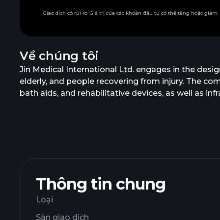
Giao dịch có rủi ro. Giá trị của các khoản đầu tư có thể tăng hoặc giảm
Về chúng tôi
Jin Medical International Ltd. engages in the desig
elderly, and people recovering from injury. The 
bath aids, and rehabilitative devices, as well as 
instruments; and shampoo instruments and nano th
Singapore, Korea, Australia, and internationally. 
as a subsidiary of Jolly Harmony Enterprises Limit
Thông tin chung
Loại
Sàn giao dịch