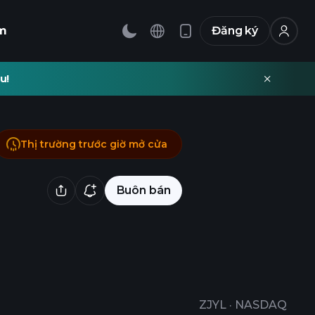
m
Đăng ký
u!
Thị trường trước giờ mở cửa
Buôn bán
ZJYL
·
NASDAQ