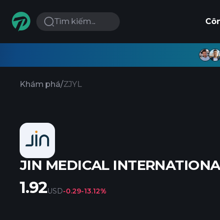
Tìm kiếm...
Cô
Khám phá
/
ZJYL
JIN MEDICAL INTERNATIONAL
1.92
USD
-0.29
-13.12%