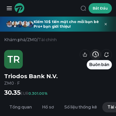
Bắt Đầu
Kiếm 10$ tiền mặt cho mỗi bạn bè
Pro+ bạn giới thiệu!
Khám phá
/
ZM0
/
Tài chính
TR
Buôn bán
Triodos Bank N.V.
ZM0
·
F
30.35
EUR
0.30
1.00%
Tổng quan
Hồ sơ
Số liệu thống kê
Tài 