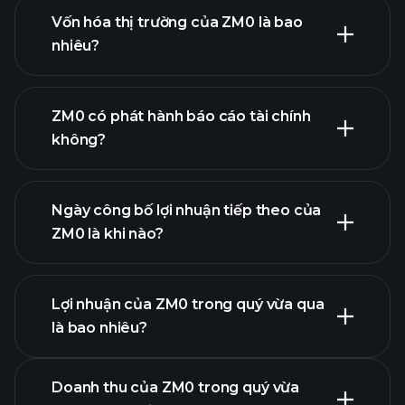
Vốn hóa thị trường của ZM0 là bao
nhiêu?
danh sách cổ phiếu
ZM0 có phát hành báo cáo tài chính
của chúng tôi
không?
tài chính của
ZM0
Ngày công bố lợi nhuận tiếp theo của
ZM0 là khi nào?
Lợi nhuận của ZM0 trong quý vừa qua
Lịch công bố lợi nhuận
là bao nhiêu?
Doanh thu của ZM0 trong quý vừa