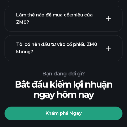
Làm thế nào để mua cổ phiếu của
ZM0?
báo cáo
tài chính
Tôi có nên đầu tư vào cổ phiếu ZM0
không?
Bạn đang đợi gì?
Bắt đầu kiếm lợi nhuận
ngay hôm nay
Playtrade
Tournaments
nhà môi
giới được khuyến nghị
Khám phá Ngay