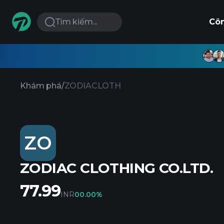
Tìm kiếm...
Cô
Khám phá
/
ZODIACLOTH
ZO
ZODIAC CLOTHING CO.LTD.
77.99
INR
0
0.00%