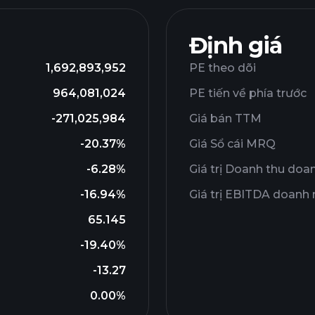
Định giá
1,692,893,952
PE theo dõi
964,081,024
PE tiến về phía trước
-271,025,984
Giá bán TTM
-20.37%
Giá Sổ cái MRQ
-6.28%
Giá trị Doanh thu doa
-16.94%
Giá trị EBITDA doanh
65.145
-19.40%
-13.27
0.00%