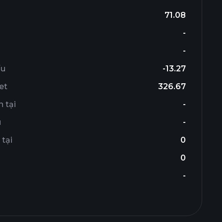
71.08
-
-
ếu
-13.27
et
326.67
 tại
-
u
-
 tại
0
0
-