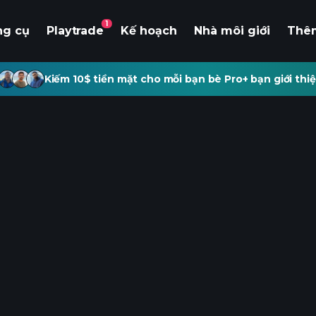
1
ng cụ
Playtrade
Kế hoạch
Nhà môi giới
Thê
Kiếm 10$ tiền mặt cho mỗi bạn bè Pro+ bạn giới thiệ