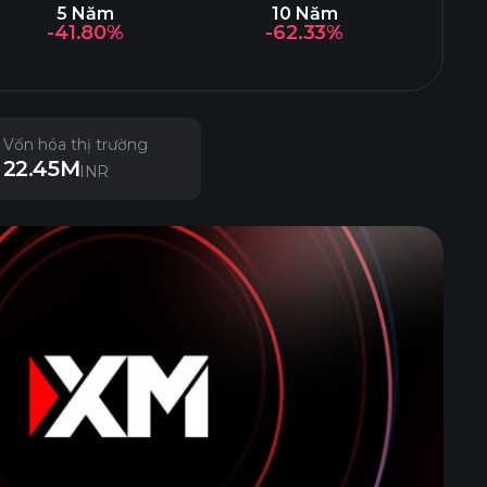
5 Năm
10 Năm
-41.80%
-62.33%
Vốn hóa thị trường
22.45M
INR