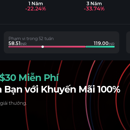
1 Năm
3 Năm
-22.24%
-33.74%
Phạm vi trong 52 tuần
58.51
119.00
INR
INR
$30 Miễn Phí
a Bạn với Khuyến Mãi 100%
 giải thưởng.