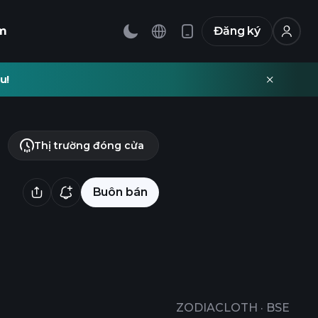
m
Đăng ký
u!
Thị trường đóng cửa
Buôn bán
ZODIACLOTH
·
BSE