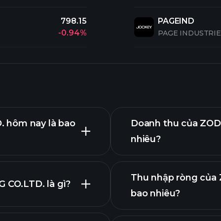
798.15
PAGEIND
-0.94%
PAGE INDUSTRIE
 hôm nay là bao
Doanh thu của ZOD
nhiêu?
Thu nhập ròng của
CO.LTD. là gì?
bao nhiêu?
biểu
báo cáo tài 