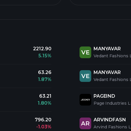
2212.90
MANYAVAR
VE
5.15%
Vedant Fashions 
63.26
MANYAVAR
VE
1.87%
Vedant Fashions 
63.21
PAGEIND
1.80%
Page Industries L
796.20
ARVINDFASN
AR
-1.03%
Arvind Fashions L