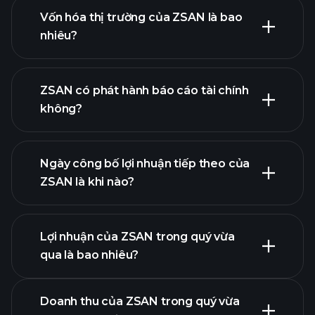
Vốn hóa thị trường của ZSAN là bao
nhiêu?
danh
ZSAN có phát hành báo cáo tài chính
sách cổ phiếu của chúng tôi
không?
tài chính của
ZSAN
Ngày công bố lợi nhuận tiếp theo của
ZSAN là khi nào?
Lợi nhuận của ZSAN trong quý vừa
Lịch công bố lợi nhuận
qua là bao nhiêu?
Doanh thu của ZSAN trong quý vừa