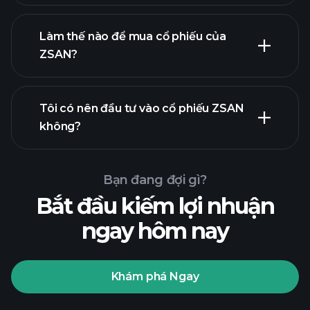
Làm thế nào để mua cổ phiếu của
ZSAN?
báo cáo tài chính
Tôi có nên đầu tư vào cổ phiếu ZSAN
không?
Bạn đang đợi gì?
Bắt đầu kiếm lợi nhuận
ngay hôm nay
Playtrade
Tournaments
nhà môi
giới được khuyến nghị
Khám phá Ngay