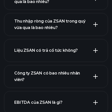
qua là bao nhiêu?
Thu nhập ròng của ZSAN trong quý
lợi nhuận của
vừa qua là bao nhiêu?
ZSAN
báo cáo tài chính
Liệu ZSAN có trả cổ tức không?
báo cáo tài chính
Công ty ZSAN có bao nhiêu nhân
cổ phiếu trả cổ tức cao
viên?
EBITDA của ZSAN là gì?
nhà tuyển dụng lớn nhất