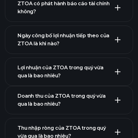
danh
ZTOA có phát hành báo cáo tài chính
sách cổ phiếu của chúng tôi
không?
tài chính của
ZTOA
Ngày công bố lợi nhuận tiếp theo của
ZTOA là khi nào?
Lợi nhuận của ZTOA trong quý vừa
Lịch công bố lợi nhuận
qua là bao nhiêu?
Doanh thu của ZTOA trong quý vừa
qua là bao nhiêu?
Thu nhập ròng của ZTOA trong quý
lợi nhuận của ZTOA
vừa qua là bao nhiêu?