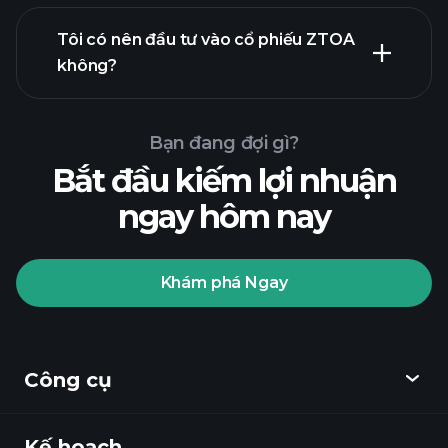
báo cáo tài chính
Tôi có nên đầu tư vào cổ phiếu ZTOA
không?
Bạn đang đợi gì?
Bắt đầu kiếm lợi nhuận
ngay hôm nay
Playtrade
Tournaments
nhà môi
giới được khuyến nghị
Khám phá Ngay
Playtrade Tournaments
các
Công cụ
thông tin thị trường hàng ngày sử dụng
AI
Danh sách theo dõi
Kế hoạch