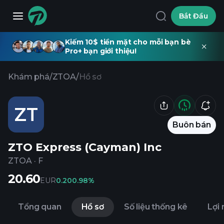
Bắt Đầu
Kiếm 10$ tiền mặt cho mỗi bạn bè
Pro+ bạn giới thiệu!
Khám phá
/
ZTOA
/
Hồ sơ
ZT
Buôn bán
ZTO Express (Cayman) Inc
ZTOA
·
F
20.60
EUR
0.20
0.98%
Tổng quan
Hồ sơ
Số liệu thống kê
Lợi