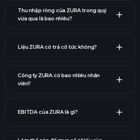
Thu nhập ròng của ZURA trong quý
lợi nhuận của
vừa qua là bao nhiêu?
ZURA
báo cáo tài chính
Liệu ZURA có trả cổ tức không?
báo cáo tài chính
Công ty ZURA có bao nhiêu nhân
cổ phiếu trả cổ tức cao
viên?
EBITDA của ZURA là gì?
nhà tuyển dụng lớn nhất