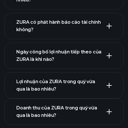
danh
ZURA có phát hành báo cáo tài chính
sách cổ phiếu của chúng tôi
không?
tài chính của
ZURA
Ngày công bố lợi nhuận tiếp theo của
ZURA là khi nào?
Lợi nhuận của ZURA trong quý vừa
Lịch công bố lợi nhuận
qua là bao nhiêu?
Doanh thu của ZURA trong quý vừa
qua là bao nhiêu?