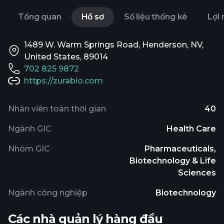
Tổng quan
Hồ sơ
Số liệu thống kê
Lợi
1489 W. Warm Springs Road, Henderson, NV,
United States, 89014
702 825 9872
https://zurabio.com
Nhân viên toàn thời gian
40
Ngành GIC
Health Care
Nhóm GIC
Pharmaceuticals,
Biotechnology & Life
Sciences
Ngành công nghiệp
Biotechnology
Các nhà quản lý hàng đầu