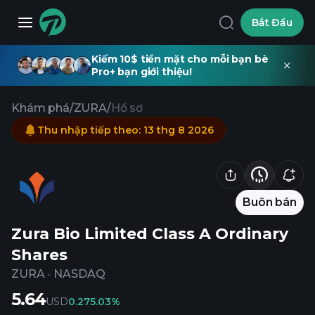
Bắt Đầu
Kiếm 10$ tiền mặt cho mỗi bạn bè
Pro+ bạn giới thiệu!
Khám phá
/
ZURA
/
Hồ sơ
Thu nhập tiếp theo
:
13 thg 8 2026
Buôn bán
Zura Bio Limited Class A Ordinary
Shares
ZURA
·
NASDAQ
5.64
USD
0.27
5.03%