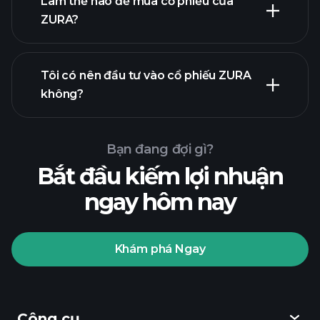
Làm thế nào để mua cổ phiếu của
ZURA?
báo cáo tài chính
Tôi có nên đầu tư vào cổ phiếu ZURA
không?
Bạn đang đợi gì?
Bắt đầu kiếm lợi nhuận
ngay hôm nay
Playtrade
Tournaments
nhà môi
giới được khuyến nghị
Khám phá Ngay
Playtrade Tournaments
các
Công cụ