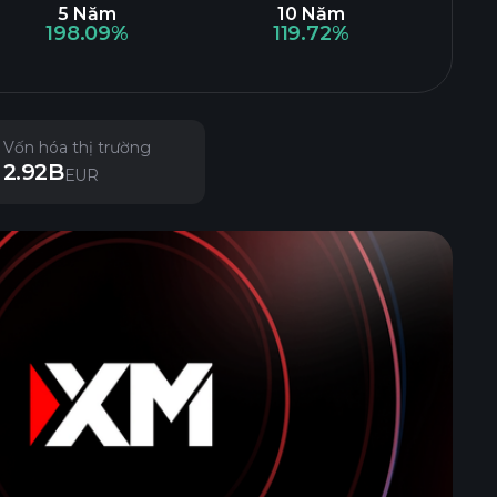
5 Năm
10 Năm
198.09%
119.72%
Vốn hóa thị trường
2.92B
EUR