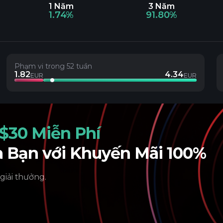
1 Năm
3 Năm
1.74%
91.80%
Phạm vi trong 52 tuần
1.82
4.34
EUR
EUR
$30 Miễn Phí
a Bạn với Khuyến Mãi 100%
 giải thưởng.