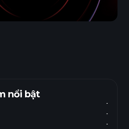
 nổi bật
-
-
-