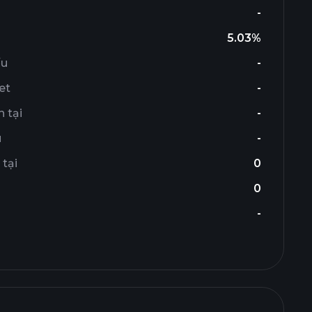
-
5.03%
ếu
-
et
-
 tại
-
u
-
 tại
0
0
-