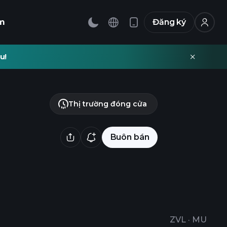
m
Đăng ký
u!
Thị trường đóng cửa
Buôn bán
ZVL
·
MU