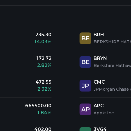
235.30
BRH
BE
14.03%
BERKSHIRE HAT
172.72
BRYN
BE
2.82%
Berkshire Hathaw
472.55
CMC
JP
2.32%
JPMorgan Chase 
665500.00
APC
AP
1.84%
Apple Inc
402.00
3V64