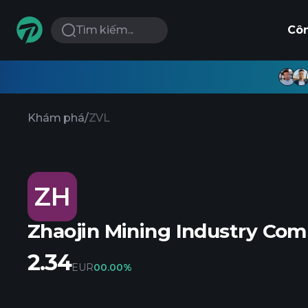
Tìm kiếm...
Cô
Khám phá
/
ZVL
ZH
Zhaojin Mining Industry Co
2.34
EUR
0
0.00%