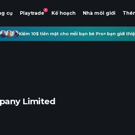
1
ng cụ
Playtrade
Kế hoạch
Nhà môi giới
Thê
Kiếm 10$ tiền mặt cho mỗi bạn bè Pro+ bạn giới thiệ
mpany Limited