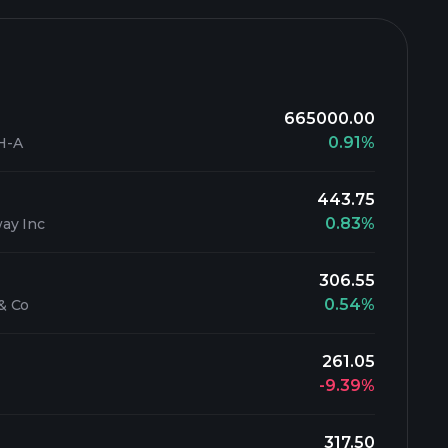
665000.00
0.91%
H-A
443.75
0.83%
ay Inc
306.55
0.54%
& Co
261.05
-9.39%
317.50