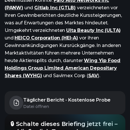
beeinflussen könnte.
Palo Alto Networks Inc
(PANW)
und
Gitlab Inc (GTLB)
verzeichneten vor
ihren Gewinnberichten deutliche Kurssteigerungen,
was auf Erwartungen des Marktes hindeutet.
Umgekehrt verzeichneten
Ulta Beauty Inc (ULTA)
und
HEICO Corporation (HEI-A)
vor ihren
Gewinnankündigungen Kursrückgänge. In anderen
Marktaktivitäten führen mehrere Unternehmen
heute Aktiensplits durch, darunter
Wing Yip Food
Holdings Group Limited American Depositary
Shares (WYHG)
und Savimex Corp (
SAV
).
Täglicher Bericht - Kostenlose Probe
Datei öffnen
🔒 Schalte dieses Briefing jetzt frei –