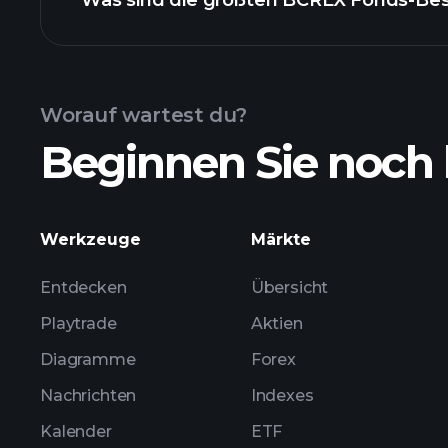
Was sind die größten BCREX Fonds-Be
BCREX Fonds-Chart
Worauf wartest du?
Beginnen Sie noch 
Bestände
Werkzeuge
Märkte
Entdecken
Übersicht
Playtrade
Aktien
Diagramme
Forex
Nachrichten
Indexes
Kalender
ETF