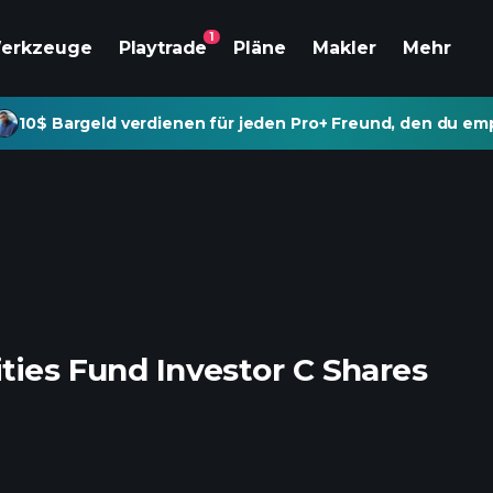
1
erkzeuge
Playtrade
Pläne
Makler
Mehr
10$ Bargeld verdienen für jeden Pro+ Freund, den du emp
ties Fund Investor C Shares