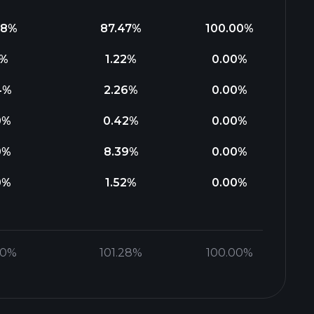
08
%
87.47
%
100.00
%
%
1.22
%
0.00
%
4
%
2.26
%
0.00
%
0
%
0.42
%
0.00
%
0
%
8.39
%
0.00
%
0
%
1.52
%
0.00
%
00
%
101.28
%
100.00
%