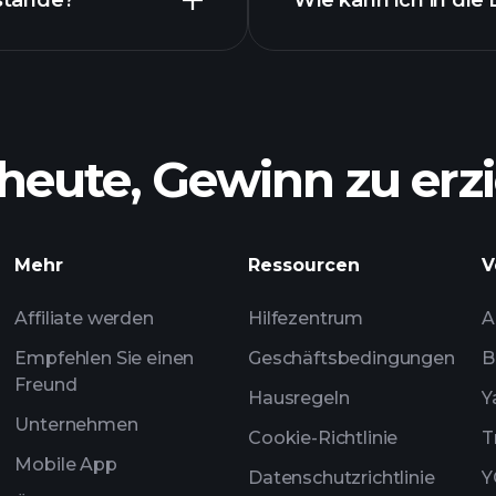
stände?
Wie kann ich in die
heute, Gewinn zu erzi
Mehr
Ressourcen
V
empfoh
Affiliate werden
Hilfezentrum
A
Empfehlen Sie einen
Geschäftsbedingungen
B
Freund
Hausregeln
Y
Unternehmen
Cookie-Richtlinie
T
Mobile App
Datenschutzrichtlinie
Y