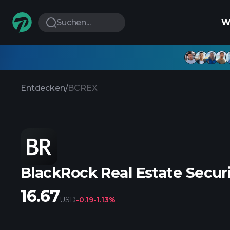
Suchen...
W
Entdecken
/
BCREX
BlackRock Real Estate Securi
16.67
USD
-0.19
-1.13%