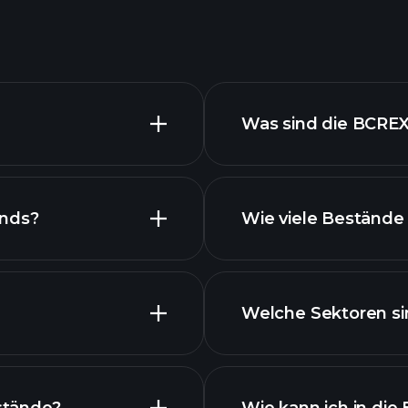
Was sind die BCRE
onds?
Wie viele Bestände
Bestände
Welche Sektoren si
Best
rittenen Chart