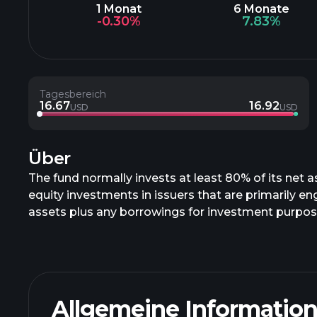
1 Monat
6 Monate
-0.30%
7.83%
Tagesbereich
16.67
16.92
USD
USD
Über
The fund normally invests at least 80% of its net 
equity investments in issuers that are primarily eng
assets plus any borrowings for investment purposes 
industry outside the United States and fixed-incom
Allgemeine Informatio