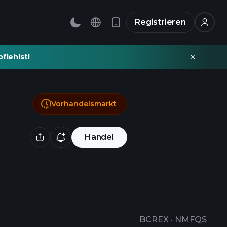
Registrieren
fiehlst!
Vorhandelsmarkt
Handel
BCREX
·
NMFQS