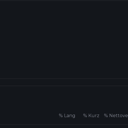
%
Lang
%
Kurz
%
Nettov