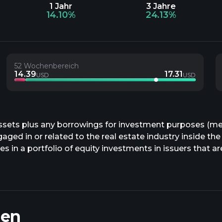
1 Jahr
3 Jahre
14.10%
24.13%
52 Wochenbereich
14.39
17.31
USD
USD
assets plus any borrowings for investment purposes (mea
aged in or related to the real estate industry inside the
in a portfolio of equity investments in issuers that are
e investments. The fund is non-diversified.
nen