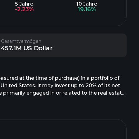
5 Jahre
10 Jahre
-2.23%
19.16%
Gesamtvermögen
457.1M US Dollar
sured at the time of purchase) in a portfolio of
 United States. It may invest up to 20% of its net
 primarily engaged in or related to the real estate