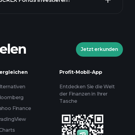
 BCREX Fonds investieren?
elen
Jetzt erkunden
Playtrade-Turnieren
ergleichen
Profit-Mobil-App
lenen Broker
lternativen
Entdecken Sie die Welt
der Finanzen in Ihrer
loomberg
Tasche
ahoo Finance
radingView
Charts