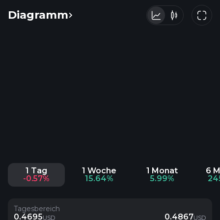
Diagramm
1 Tag
1 Woche
1 Monat
6 
-0.57%
15.64%
5.99%
24
Tagesbereich
0.4695
0.4867
USD
USD