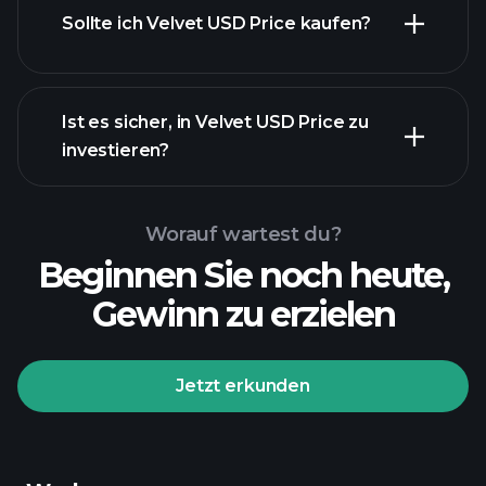
Sollte ich Velvet USD Price kaufen?
Ist es sicher, in Velvet USD Price zu
investieren?
Playtrade-Turnieren
Playtrade-Turnieren
empfohlenen Broker
KI-
Worauf wartest du?
unterstützte tägliche Markteinblicke
Beginnen Sie noch heute,
Billionaire Portfolios
Gewinn zu erzielen
Playtrade-Turnieren
KI-
unterstützte tägliche Markteinblicke
Jetzt erkunden
fachmännisch ausgewählte
Watchlists
Billionaire
Portfolios