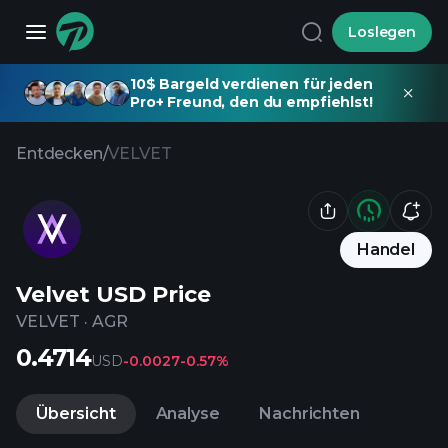
Loslegen
10$ Bargeld verdienen für jeden
Pro+ Freund, den du empfiehlst!
Entdecken
/
VELVET
Handel
Velvet USD Price
VELVET
·
AGR
0.4714
USD
-0.0027
-0.57%
Übersicht
Analyse
Nachrichten