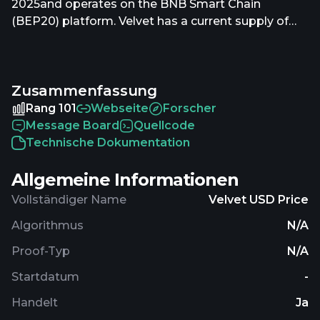
2025and operates on the BNB Smart Chain
(BEP20) platform. Velvet has a current supply of
1,000,000,000 with 421,098,708.71950109 in
circulation. The last known price of Velvet is
0.44822596 USD and is down -6.39 over the last 24
Zusammenfassung
hours. It is currently trading on 136 active market(s)
with $4,810,128.04 traded over the last 24 hours.
Rang 101
Webseite
Forscher
More information can be found at
Message Board
Quellcode
https://velvet.capital.
Technische Dokumentation
Allgemeine Informationen
Vollständiger Name
Velvet USD Price
Algorithmus
N/A
Proof-Typ
N/A
Startdatum
-
Handelt
Ja