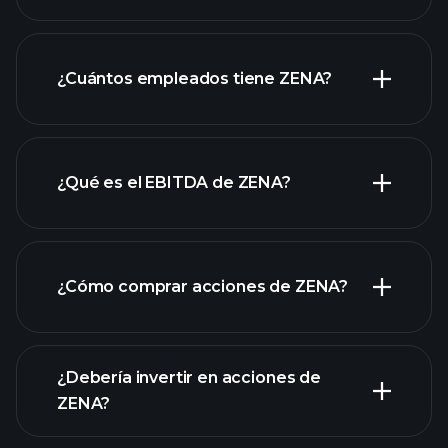
informes
financieros de ZENA
¿Cuántos empleados tiene ZENA?
acciones de alto dividendo
¿Qué es el EBITDA de ZENA?
empleadores más grandes
¿Cómo comprar acciones de ZENA?
informes financieros
¿Debería invertir en acciones de
ZENA?