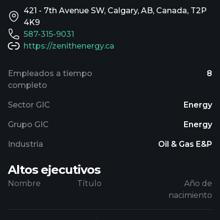
421 - 7th Avenue SW, Calgary, AB, Canada, T2P
4K9
587-315-9031
https://zenithenergy.ca
Empleados a tiempo
8
completo
Sector GIC
Energy
Grupo GIC
Energy
Industria
Oil & Gas E&P
Altos ejecutivos
Nombre
Título
Año de
nacimiento