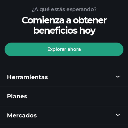
¿A qué estás esperando?
Comienza a obtener
beneficios hoy
Playtrade Tournaments
corredor recomendado
Explorar ahora
Playtrade
Herramientas
Tournaments
informes diarios
de mercado impulsados por IA
Planes
Descubrir
listas de seguimiento seleccionadas por
expertos
carteras de
Playtrade
multimillonarios
Mercados
Gráficos