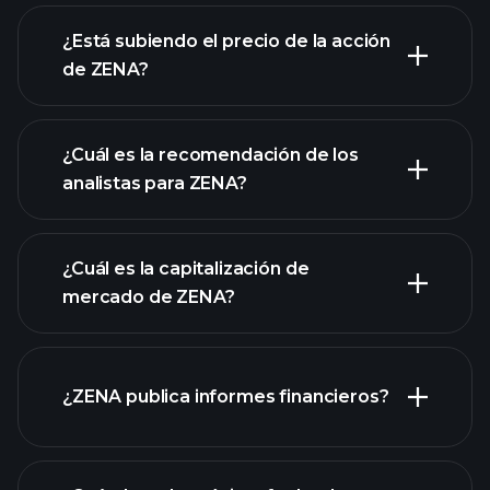
gráfico avanzado
¿Está subiendo el precio de la acción
de ZENA?
¿Cuál es la recomendación de los
analistas para ZENA?
gráfico de ZENA
¿Cuál es la capitalización de
mercado de ZENA?
¿ZENA publica informes financieros?
nuestra lista de acciones
los estados financieros
de ZENA