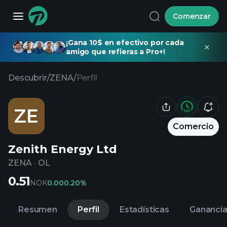
Comenzar
¡Gana 10$ en efectivo por cada
amigo que refieras a Pro+!
Descubrir
/
ZENA
/
Perfil
ZE
Comercio
Zenith Energy Ltd
ZENA
·
OL
0.51
NOK
0.00
0.20%
Resumen
Perfil
Estadísticas
Gananci