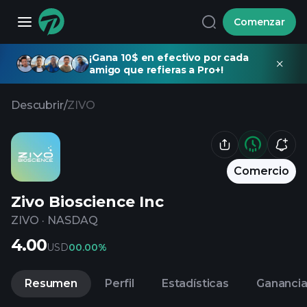
Comenzar
¡Gana 10$ en efectivo por cada
amigo que refieras a Pro+!
Descubrir
/
ZIVO
Comercio
Zivo Bioscience Inc
ZIVO
·
NASDAQ
4.00
USD
0
0.00%
Resumen
Perfil
Estadísticas
Gananci