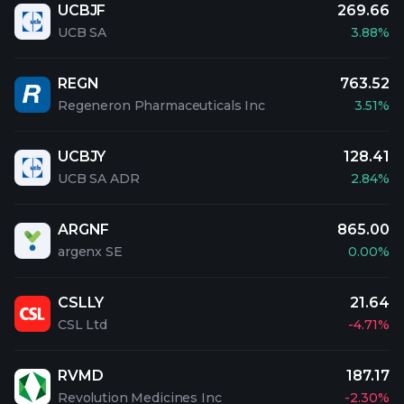
UCBJF
269.66
UCB SA
3.88%
REGN
763.52
Regeneron Pharmaceuticals Inc
3.51%
UCBJY
128.41
UCB SA ADR
2.84%
ARGNF
865.00
argenx SE
0.00%
CSLLY
21.64
CSL Ltd
-4.71%
RVMD
187.17
Revolution Medicines Inc
-2.30%