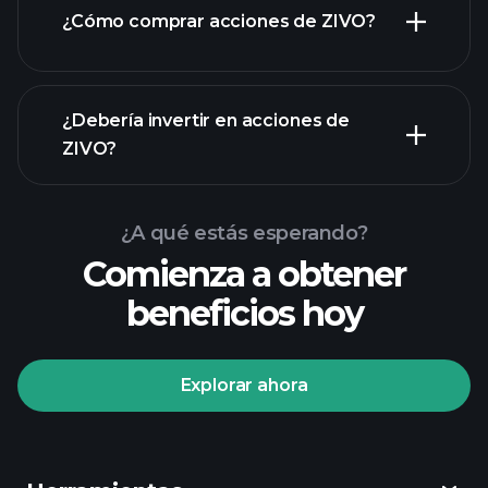
¿Cómo comprar acciones de ZIVO?
informes financieros
¿Debería invertir en acciones de
ZIVO?
¿A qué estás esperando?
Comienza a obtener
beneficios hoy
Playtrade
Tournaments
corredor
Explorar ahora
recomendado
Playtrade