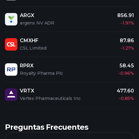
ARGX
856.91
argenx NV ADR
-1.91%
CMXHF
87.86
CSL Limited
-1.21%
RPRX
58.45
Royalty Pharma Plc
-0.96%
VRTX
477.60
Vertex Pharmaceuticals Inc
-0.85%
Preguntas Frecuentes