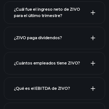
¿Cuál fue el ingreso neto de ZIVO
para el último trimestre?
las ganancias de
ZIVO
informes
financieros de ZIVO
¿ZIVO paga dividendos?
informes financieros de ZIVO
¿Cuántos empleados tiene ZIVO?
acciones de alto dividendo
¿Qué es el EBITDA de ZIVO?
empleadores más grandes