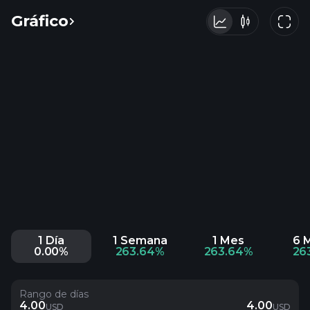
Gráfico
1 Día
1 Semana
1 Mes
6 
0.00%
263.64%
263.64%
26
Rango de días
4.00
4.00
USD
USD