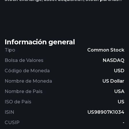
reorganization, or similar business combination
with one or more businesses in the aviation,
aerospace and defense, urban mobility, and
emerging technology industries. The company was
incorporated in 2020 and is based in Cleveland,
Información general
Ohio.
Tipo
Common Stock
Bolsa de Valores
NASDAQ
Código de Moneda
USD
Nombre de Moneda
US Dollar
Nombre de País
USA
ISO de País
US
ISIN
US98907K1034
CUSIP
-