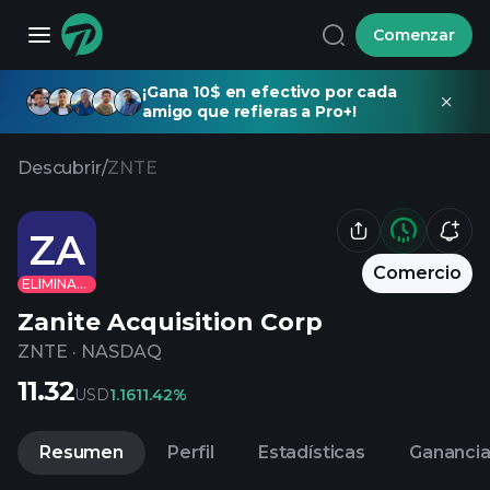
Comenzar
¡Gana 10$ en efectivo por cada
amigo que refieras a Pro+!
Descubrir
/
ZNTE
ZA
Comercio
ELIMINADO
Zanite Acquisition Corp
ZNTE
·
NASDAQ
11.32
USD
1.16
11.42%
Resumen
Perfil
Estadísticas
Gananci