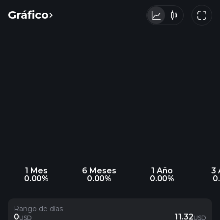
Gráfico
1 Mes
6 Meses
1 Año
3
0.00%
0.00%
0.00%
0
Rango de días
0
11.32
USD
USD