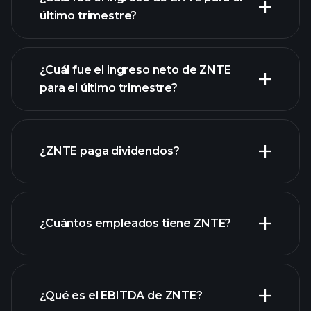
último trimestre?
¿Cuál fue el ingreso neto de ZNTE
las
para el último trimestre?
ganancias de ZNTE
informes financieros
de ZNTE
¿ZNTE paga dividendos?
informes financieros de ZNTE
¿Cuántos empleados tiene ZNTE?
acciones de alto dividendo
¿Qué es el EBITDA de ZNTE?