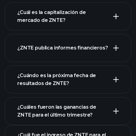
gráfico de ZNTE
¿Cuál es la capitalización de
mercado de ZNTE?
¿ZNTE publica informes financieros?
nuestra lista de acciones
los estados financieros
de ZNTE
¿Cuándo es la próxima fecha de
resultados de ZNTE?
¿Cuáles fueron las ganancias de
ZNTE para el último trimestre?
Calendario de Resultados
¿Cuál fue el ingreso de ZNTE para el