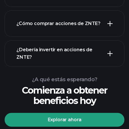
empleadores más grandes
¿Cómo comprar acciones de ZNTE?
informes financieros
¿Debería invertir en acciones de
ZNTE?
¿A qué estás esperando?
Comienza a obtener
beneficios hoy
Playtrade
Tournaments
corredor
Explorar ahora
recomendado