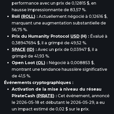
performance avec un prix de 0,12815 $, en
hausse impressionnante de 83,57 %.
Roll (
ROLL
) :
Actuellement négocié à 0,12616 $,
marquant une augmentation substantielle de
56,75 %.
Prix du Humanity Protocol
USD
(H) :
Évalué à
0,38947694 $, il a grimpé de 49,52 %.
SPACE
(
ID
) :
Avec un prix de 0,03947 $, il a
grimpé de 41,93 %.
Open Loot (
OL
) :
Négocié à 0,008853 $,
montrant une tendance haussière significative
de 41,5 %.
Événements cryptographiques :
Activation de la mise à niveau du réseau
PirateCash (
PIRATE
) :
Cet événement, annoncé
le 2026-05-18 et débutant le 2026-05-29, a eu
un impact estimé de 0,02 $ sur le prix.