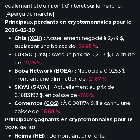
également été un point d'intérêt sur le marché.
[Aperçu du marché]
Principaux perdants en cryptomonnaies pour le
2026-05-30 :
Chia (
XCH
) :
Actuellement négocié à 2,44 $,
subissant une baisse de
-26,95 %
.
LUKSO (
LYX
) :
Avec un prix de 0,2113 $, il a chuté
de
-21,75 %
.
Boba Network (
BOBA
) :
Négocié à 0,0253 $,
montrant une diminution de
-21,67 %
.
SKYAI
(
SKYAI
) :
Actuellement au prix de
0,1683192 $, en baisse de
-17,6 %
.
Contentos (
COS
) :
À 0,001174 $, il a connu une
baisse de
-16,68 %
.
Principaux gagnants en cryptomonnaies pour le
2026-05-30 :
Heima (
HEI
) :
Démontrant une forte