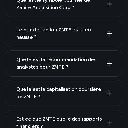
Quel est le symbole boursier de
Zanite Acquisition Corp ?
graphique avancé
Le prix de l'action ZNTE est-il en
hausse ?
Quelle est la recommandation des
analystes pour ZNTE ?
graphique de ZNTE
Quelle est la capitalisation boursière
de ZNTE ?
Est-ce que ZNTE publie des rapports
notre liste d'actions
financiers ?