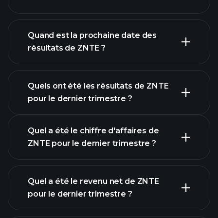
finances de
ZNTE
Quand est la prochaine date des
résultats de ZNTE ?
Quels ont été les résultats de ZNTE
Calendrier des résultats
pour le dernier trimestre ?
Quel a été le chiffre d'affaires de
ZNTE pour le dernier trimestre ?
Quel a été le revenu net de ZNTE
pour le dernier trimestre ?
les bénéfices de ZNTE