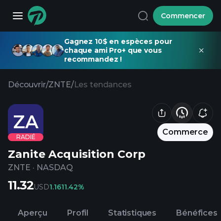
Commencer
Gagnez 10$ en espèces pour
chaque ami Pro+ que vous
recommandez !
Découvrir
/
ZNTE
/
Les tendances
ZA
Commerce
RADIÉ
Zanite Acquisition Corp
ZNTE
·
NASDAQ
11.32
USD
1.16
11.42%
Aperçu
Profil
Statistiques
Bénéfices