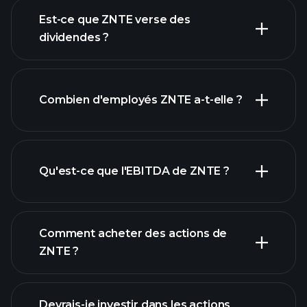
rapports financiers
Est-ce que ZNTE verse des
dividendes ?
rapports
Combien d'employés ZNTE a-t-elle ?
financiers
actions à fort
dividende
Qu'est-ce que l'EBITDA de ZNTE ?
plus grands
employeurs
Comment acheter des actions de
ZNTE ?
rapports financiers
Devrais-je investir dans les actions