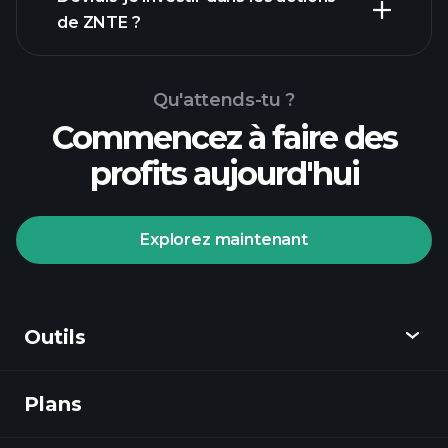
de ZNTE ?
Qu'attends-tu ?
Commencez à faire des
profits aujourd'hui
Tournois Playtrade
courtier
recommandé
Explorez maintenant
Outils
Tournois Playtrade
Plans
Découvrir
informations quotidiennes sur le marché
alimentées par l'IA
listes de
Playtrade