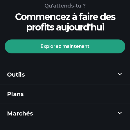
Qu'attends-tu ?
Commencez à faire des
profits aujourd'hui
Tournois Playtrade
courtier
recommandé
Explorez maintenant
Outils
Tournois Playtrade
Plans
Découvrir
informations quotidiennes sur le marché
alimentées par l'IA
listes de
Playtrade
surveillance
Marchés
portefeuilles
Graphiques
de milliardaires
Actualités