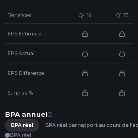
Bénéfices
Bénéfices
Q4 16
Q4 16
Q1 17
Q1 17
EPS Estimate
EPS Actual
EPS Difference
Surprise %
BPA annuel
BPA réel
BPA réel par rapport au cours de l'a
BPA réel