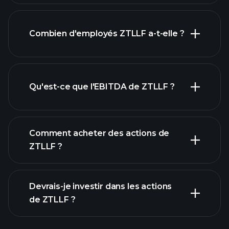
Combien d'employés ZTLLF a-t-elle ?
rapports financiers
actions à fort
dividende
Qu'est-ce que l'EBITDA de ZTLLF ?
plus grands
employeurs
Comment acheter des actions de
ZTLLF ?
rapports financiers
Devrais-je investir dans les actions
de ZTLLF ?