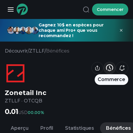
Commencer
Gagnez 10$ en espèces pour
chaque ami Pro+ que vous
recommandez !
Découvrir
/
ZTLLF
/
Bénéfices
Commerce
Zonetail Inc
ZTLLF
·
OTCQB
0.01
USD
0
0.00%
Aperçu
Profil
Statistiques
Bénéfices