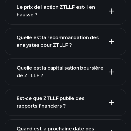
Le prix de l'action ZTLLF est-il en
hausse ?
Quelle est la recommandation des
analystes pour ZTLLF ?
graphique de ZTLLF
Quelle est la capitalisation boursière
de ZTLLF ?
notre
Est-ce que ZTLLF publie des
liste d'actions
rapports financiers ?
finances de
ZTLLF
Quand est la prochaine date des