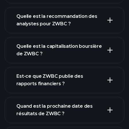
Quelle est la recommandation des
analystes pour ZWBC ?
graphique de ZWBC
Quelle est la capitalisation boursière
de ZWBC ?
Est-ce que ZWBC publie des
notre liste d'actions
rapports financiers ?
finances de
ZWBC
Quand est la prochaine date des
résultats de ZWBC ?