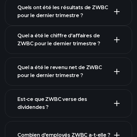
Quels ont été les résultats de ZWBC
Calendrier des résultats
pour le dernier trimestre ?
Quel a été le chiffre d'affaires de
ZWBC pour le dernier trimestre ?
Quel a été le revenu net de ZWBC
pour le dernier trimestre ?
les bénéfices de
ZWBC
rapports
Est-ce que ZWBC verse des
financiers
dividendes ?
Combien d'employés ZWBC a-t-elle ?
rapports financiers
actions à fort