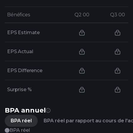
Bénéfices
Bénéfices
Q2 00
Q2 00
Q3 00
Q3 00
EPS Estimate
EPS Actual
EPS Difference
Surprise %
BPA annuel
BPA réel
BPA réel par rapport au cours de l'a
BPA réel