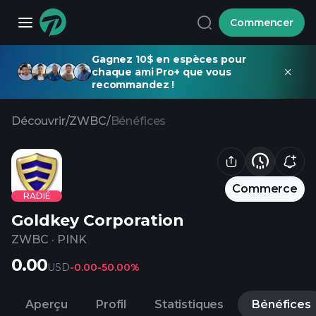
Commencer
Gagnez 10$ en espèces pour
chaque ami Pro+ que vous
recommandez !
Découvrir
/
ZWBC
/
Bénéfices
Commerce
RADIÉ
Goldkey Corporation
ZWBC
·
PINK
0.00
USD
-0.00
-50.00%
Aperçu
Profil
Statistiques
Bénéfices