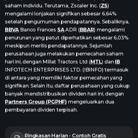
saham individu. Terutama, Zscaler Inc. (
ZS
)
mengalami lonjakan signifikan sebesar 6,64%
setelah pengumuman pendapatannya. Sebaliknya,
BBVA
Banco Frances
SA
ADR (
BBAR
) mengalami
penurunan yang patut diperhatikan sebesar 6,03%
meskipun merilis pendapatannya. Sejumlah
perusahaan juga melakukan pemecahan saham
hari ini, dengan Millat Tractors Ltd (
MTL
) dan
IB
INFOTECH ENTERPRISES LTD. (IBINFO) termasuk
di antara yang memiliki faktor pemecahan yang
signifikan. Selain itu, daftar perusahaan yang cukup
banyak mendistribusikan dividen hari ini, dengan
Partners Group (PGPHF)
mengeluarkan dua
pembayaran dividen terpisah.
Ringkasan Harian - Contoh Gratis