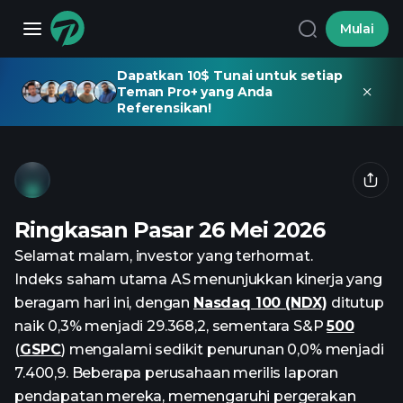
Mulai
Dapatkan 10$ Tunai untuk setiap
Teman Pro+ yang Anda
Referensikan!
Ringkasan Pasar 26 Mei 2026
Selamat malam, investor yang terhormat.
Indeks saham utama AS menunjukkan kinerja yang
beragam hari ini, dengan
Nasdaq 100 (NDX)
ditutup
naik 0,3% menjadi 29.368,2, sementara S&P
500
(
GSPC
) mengalami sedikit penurunan 0,0% menjadi
7.400,9. Beberapa perusahaan merilis laporan
pendapatan mereka, memengaruhi pergerakan