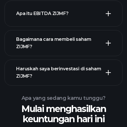
Apa itu EBITDA ZIJMF?
pengusaha terbesar
Bagaimana cara membeli saham
ZIJMF?
laporan
Haruskah saya berinvestasi di saham
keuangan ZIJMF
ZIJMF?
Apa yang sedang kamu tunggu?
Mulai menghasilkan
Turnamen
keuntungan hari ini
Playtrade
broker yang
disarankan