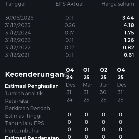
Tanggal
EPS Aktual
Harga saham
30/06/2026
0.11
3.44
31/12/2025
0.26
4.18
31/12/2024
0.17
1.75
31/12/2023
0.11
1.26
31/12/2022
0.12
0.82
31/12/2021
0.11
0.61
Q4
Q1
Q2
Q4
Kecenderungan
24
25
25
25
Des
Mar
Jun
Des
Estimasi Penghasilan
31’
31’
30’
31’
Jumlah analitik
24
25
25
25
Rata-rata
Perkiraan Rendah
0
0
0
0
Estimasi Tinggi
0
0
0
0
Tahun lalu EPS
0
0
0
0
Pertumbuhan
0
0
0
0
Estimasi Pendapatan