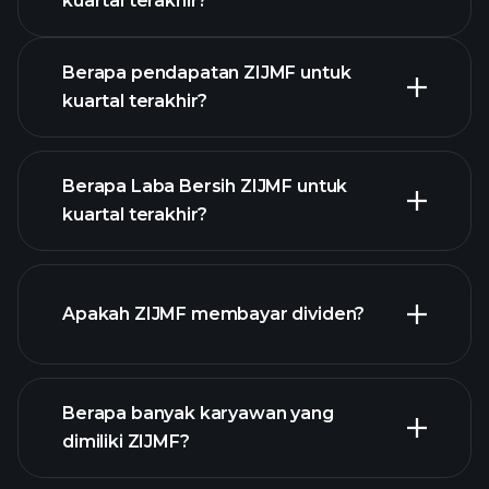
kuartal terakhir?
Kalender Pendapatan
Berapa pendapatan ZIJMF untuk
kuartal terakhir?
Berapa Laba Bersih ZIJMF untuk
kuartal terakhir?
pendapatan
ZIJMF
Apakah ZIJMF membayar dividen?
laporan keuangan
laporan
Berapa banyak karyawan yang
keuangan
dimiliki ZIJMF?