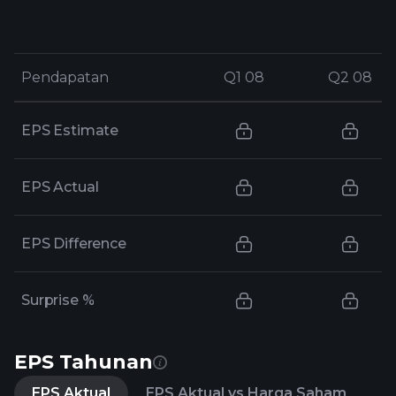
Pendapatan
Pendapatan
Q1 08
Q1 08
Q2 08
Q2 08
EPS Estimate
EPS Actual
EPS Difference
Surprise %
EPS Tahunan
EPS Aktual
EPS Aktual vs Harga Saham