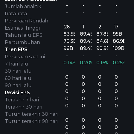
-
-
-
-
Jumlah analitik
-
-
-
-
Rata-rata
Perkiraan Rendah
26
1
2
17
Estimasi Tinggi
83.5B
89.4B
87.8B
95B
Tahun lalu EPS
76.3B
89.4B
84.6B
86.9B
Pertumbuhan
96B
89.4B
90.9B
109B
Tren EPS
-
-
-
-
Perkiraan saat ini
0.14%
0.20%
0.16%
0.25%
7 hari lalu
30 hari lalu
0
0
0
0
60 hari lalu
0
0
0
0
90 hari lalu
0
0
0
0
Revisi EPS
0
0
0
0
Terakhir 7 hari
0
0
0
0
Terakhir 30 hari
Turun terakhir 30 hari
0
0
0
0
Turun terakhir 90 hari
0
0
0
0