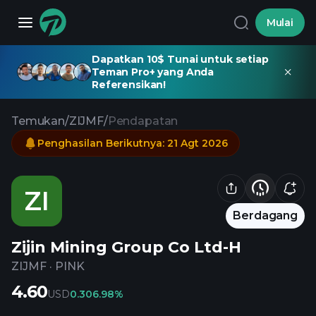
Mulai
Dapatkan 10$ Tunai untuk setiap
Teman Pro+ yang Anda
Referensikan!
Temukan
/
ZIJMF
/
Pendapatan
Penghasilan Berikutnya
:
21 Agt 2026
ZI
Berdagang
Zijin Mining Group Co Ltd-H
ZIJMF
·
PINK
4.60
USD
0.30
6.98%