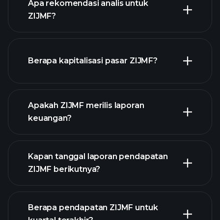
Apa rekomendasi analis untuk
ZIJMF?
ZIJMF chart.
Berapa kapitalisasi pasar ZIJMF?
Apakah ZIJMF merilis laporan
daftar saham kami
keuangan?
keuangan
ZIJMF
Kapan tanggal laporan pendapatan
ZIJMF berikutnya?
Berapa pendapatan ZIJMF untuk