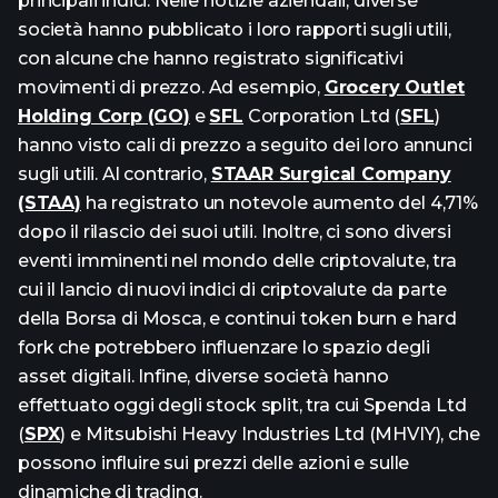
principali indici. Nelle notizie aziendali, diverse
società hanno pubblicato i loro rapporti sugli utili,
con alcune che hanno registrato significativi
movimenti di prezzo. Ad esempio,
Grocery Outlet
Holding Corp (GO)
e
SFL
Corporation Ltd (
SFL
)
hanno visto cali di prezzo a seguito dei loro annunci
sugli utili. Al contrario,
STAAR Surgical Company
(STAA)
ha registrato un notevole aumento del 4,71%
dopo il rilascio dei suoi utili. Inoltre, ci sono diversi
eventi imminenti nel mondo delle criptovalute, tra
cui il lancio di nuovi indici di criptovalute da parte
della Borsa di Mosca, e continui token burn e hard
fork che potrebbero influenzare lo spazio degli
asset digitali. Infine, diverse società hanno
effettuato oggi degli stock split, tra cui Spenda Ltd
(
SPX
) e Mitsubishi Heavy Industries Ltd (MHVIY), che
possono influire sui prezzi delle azioni e sulle
dinamiche di trading.