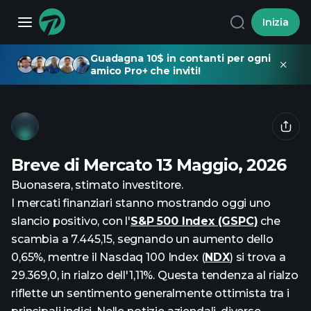
Inizia
Guadagna 10$ in contanti per ogni
amico Pro+ che inviti!
Breve di Mercato 13 Maggio, 2026
Buonasera, stimato investitore.
I mercati finanziari stanno mostrando oggi uno
slancio positivo, con l'
S&P 500 Index (GSPC)
che
scambia a 7.445,15, segnando un aumento dello
0,65%, mentre il Nasdaq 100 Index (
NDX
) si trova a
29.369,0, in rialzo dell'1,11%. Questa tendenza al rialzo
riflette un sentimento generalmente ottimista tra i