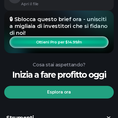
Apri il file
🔒 Sblocca questo brief ora - unisciti
a migliaia di investitori che si fidano
di noi!
Ottieni Pro per $14.99/m
Cosa stai aspettando?
Inizia a fare profitto oggi
Esplora ora
Strumenti