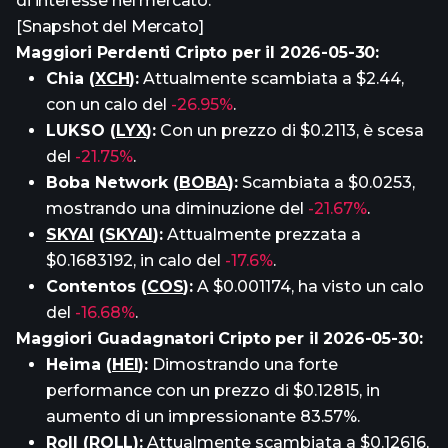
di interesse nel mercato.
[Snapshot del Mercato]
Maggiori Perdenti Cripto per il 2026-05-30:
Chia (
XCH
):
Attualmente scambiata a $2.44,
con un calo del
-26.95%
.
LUKSO (
LYX
):
Con un prezzo di $0.2113, è scesa
del
-21.75%
.
Boba Network (
BOBA
):
Scambiata a $0.0253,
mostrando una diminuzione del
-21.67%
.
SKYAI
(
SKYAI
):
Attualmente prezzata a
$0.1683192, in calo del
-17.6%
.
Contentos (
COS
):
A $0.001174, ha visto un calo
del
-16.68%
.
Maggiori Guadagnatori Cripto per il 2026-05-30:
Heima (
HEI
):
Dimostrando una forte
performance con un prezzo di $0.12815, in
aumento di un impressionante 83.57%.
Roll (
ROLL
):
Attualmente scambiata a $0.12616,