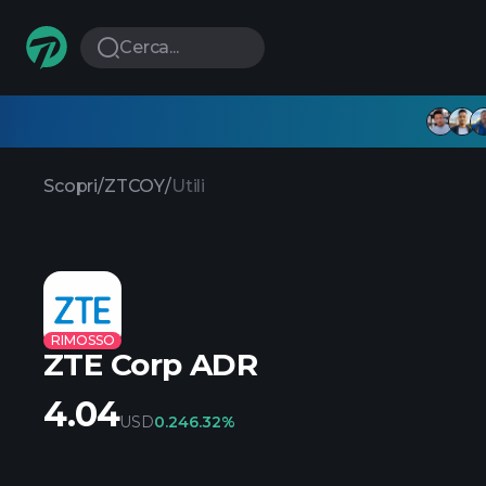
Cerca...
Scopri
/
ZTCOY
/
Utili
RIMOSSO
ZTE Corp ADR
4.04
USD
0.24
6.32%