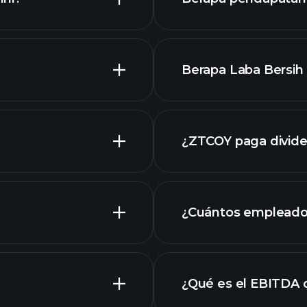
Berapa Laba Bersih 
l
¿ZTCOY paga divid
ZTCOY
¿Cuántos empleado
grafik
¿Qué es el EBITDA
empleadore