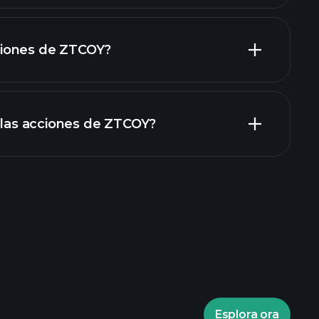
iones de ZTCOY?
rapporti finanziari
n las acciones de ZTCOY?
torneos Playtrade
ecomendado
Esplora ora