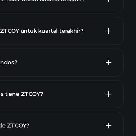
ZTCOY untuk kuartal terakhir?
aporan keuangan ZTCOY
endos?
laporan keuangan
s tiene ZTCOY?
 de ZTCOY?
s más grandes