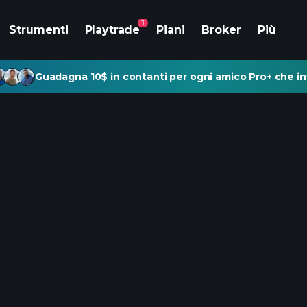
1
Strumenti
Playtrade
Piani
Broker
Più
Guadagna 10$ in contanti per ogni amico Pro+ che inv