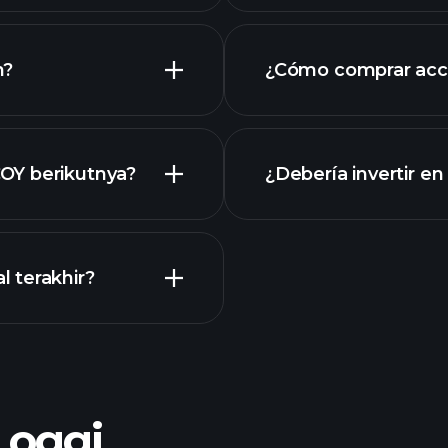
n?
¿Cómo comprar acc
COY
OY berikutnya?
¿Debería invertir e
Kalender
 terakhir?
bróker r
o oggi