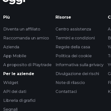
Playtrade
Più
Risorse
C
impulsados por IA
Diventa un affiliato
Centro assistenza
A
los multimillonarios
Raccomanda un amico
Termini e condizioni
B
Azienda
Regole della casa
Y
App Mobile
Politica dei cookie
T
A proposito di Playtrade
Informativa sulla privacy
Y
Per le aziende
Divulgazione dei rischi
G
Widget
Note di rilascio
F
API dei dati
Contattaci
K
Libreria di grafici
Segnali