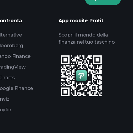
torneos
informes diarios de mercado
onfronta
App mobile Profit
listas de seguimiento
portafolios de
lternative
Scopri il mondo della
finanza nel tuo taschino
loomberg
ahoo Finance
radingView
Charts
oogle Finance
inviz
oyfin