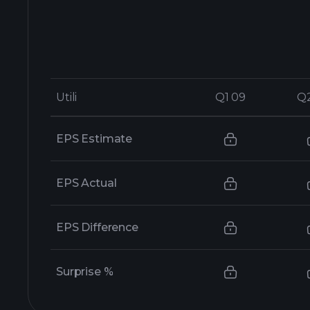
Utili
Utili
Q1 09
Q1 09
Q
Q
EPS Estimate
EPS Actual
EPS Difference
Surprise %