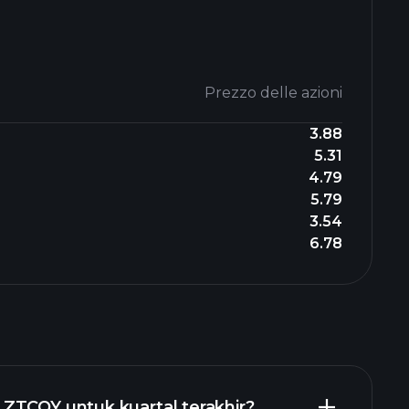
Prezzo delle azioni
3.88
5.31
4.79
5.79
3.54
6.78
ZTCOY untuk kuartal terakhir?