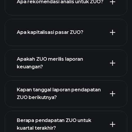
Apa rekomendasi analis untuk ZUO?
grafik ZUO
Apa kapitalisasi pasar ZUO?
daftar
Apakah ZUO merilis laporan
saham kami
keuangan?
keuangan ZUO
Kapan tanggal laporan pendapatan
ZUO berikutnya?
Berapa pendapatan ZUO untuk
Kalender
kuartal terakhir?