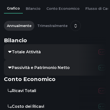
Grafico
Bilancio
Conto Economico
Flusso di Cas
2
g
Annualmente
Trimestralmente
Bilancio
Totale Attività
Passività e Patrimonio Netto
Conto Economico
Ricavi Totali
Costo dei Ricavi