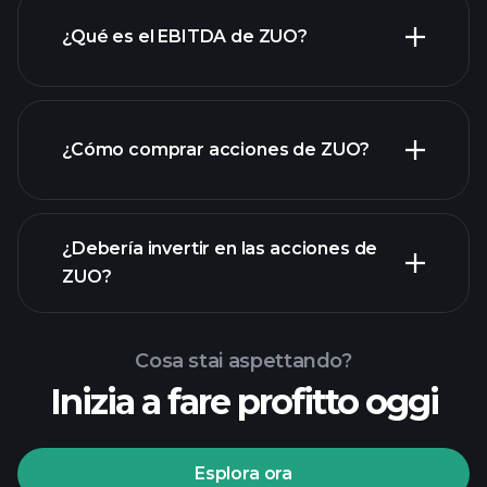
¿Qué es el EBITDA de ZUO?
empleadores más grandes
¿Cómo comprar acciones de ZUO?
rapporti finanziari
¿Debería invertir en las acciones de
ZUO?
Cosa stai aspettando?
Inizia a fare profitto oggi
torneos Playtrade
Esplora ora