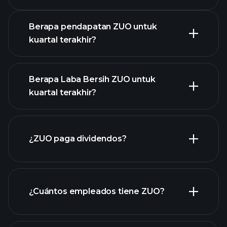
Pendapatan
Berapa pendapatan ZUO untuk
kuartal terakhir?
Berapa Laba Bersih ZUO untuk
kuartal terakhir?
pendapatan ZUO
laporan
¿ZUO paga dividendos?
keuangan ZUO
laporan keuangan ZUO
¿Cuántos empleados tiene ZUO?
acciones de alto dividendo