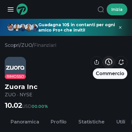
Inizia
Guadagna 10$ in contanti per ogni
amico Pro+ che inviti!
Scopri
/
ZUO
/
Finanziari
Commercio
RIMOSSO
Zuora Inc
ZUO
·
NYSE
10.02
USD
0
0.00%
Panoramica
Profilo
Statistiche
Utili