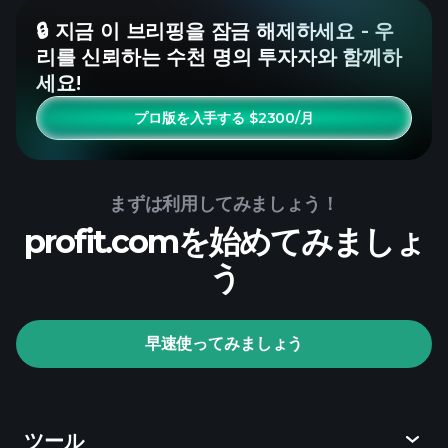
🔒 지금 이 브리핑을 잠금 해제하세요 - 우
리를 신뢰하는 수천 명의 투자자와 함께하
세요!
プロ版を入手する $2300/月
まずは利用してみましょう！
profit.comを始めてみましょ
う
早速使ってみましょう
ツール