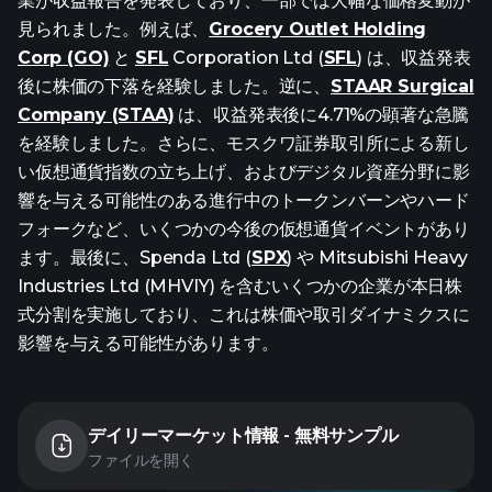
業が収益報告を発表しており、一部では大幅な価格変動が
見られました。例えば、
Grocery Outlet Holding
Corp (GO)
と
SFL
Corporation Ltd (
SFL
) は、収益発表
後に株価の下落を経験しました。逆に、
STAAR Surgical
Company (STAA)
は、収益発表後に4.71%の顕著な急騰
を経験しました。さらに、モスクワ証券取引所による新し
い仮想通貨指数の立ち上げ、およびデジタル資産分野に影
響を与える可能性のある進行中のトークンバーンやハード
フォークなど、いくつかの今後の仮想通貨イベントがあり
ます。最後に、Spenda Ltd (
SPX
) や Mitsubishi Heavy
Industries Ltd (MHVIY) を含むいくつかの企業が本日株
式分割を実施しており、これは株価や取引ダイナミクスに
影響を与える可能性があります。
デイリーマーケット情報 - 無料サンプル
ファイルを開く