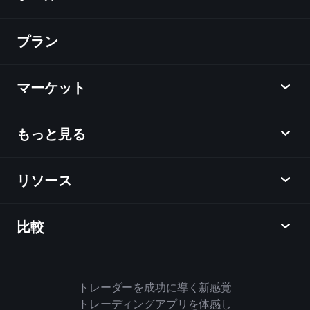
プラン
ディスカバー
Playtrade
マーケット
チャート
ニュース
もっと見る
概要
カレンダー
株式
リソース
ラーニングハブ
アフィリエイトプログラム
外国為替
週間マーケットレポート
紹介キャンペーン
指数
比較
ヘルプセンター
メッセンジャー
企業情報
ETF
ご利用規約
モバイルアプリ
ファンド
同業他社と比較してみる
ハウスルール
トレーダーを成功に導く新感覚
Playtradeについて
商品
Bloomberg
トレーディングアプリを体感し