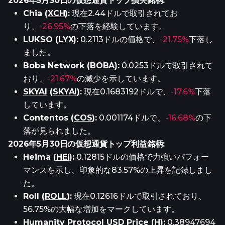
2026年5月30日の仮想通貨トップ損失銘柄:
Chia (
XCH
):
現在2.44ドルで取引されてお
り、
-26.95%
の下落を経験しています。
LUKSO (
LYX
):
0.2113ドルの価格で、
-21.75%
下落し
ました。
Boba Network (
BOBA
):
0.0253ドルで取引されて
おり、
-21.67%
の減少を示しています。
SKYAI
(
SKYAI
):
現在0.1683192ドルで、
-17.6%
下落
しています。
Contentos (
COS
):
0.001174ドルで、
-16.68%
の下
落が見られました。
2026年5月30日の仮想通貨トップ利益銘柄:
Heima (
HEI
):
0.12815ドルの価格で力強いパフォー
マンスを示し、印象的な83.57%の上昇を記録しまし
た。
Roll (
ROLL
):
現在0.12616ドルで取引されており、
56.75%の大幅な増加をマークしています。
Humanity Protocol
USD
Price (H):
0.38947694