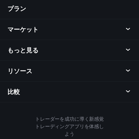
プラン
ディスカバー
Playtrade
マーケット
チャート
ニュース
もっと見る
概要
カレンダー
株式
リソース
ラーニングハブ
アフィリエイトプログラム
外国為替
週間マーケットレポート
紹介キャンペーン
指数
比較
ヘルプセンター
メッセンジャー
企業情報
ETF
ご利用規約
モバイルアプリ
ファンド
同業他社と比較してみる
ハウスルール
トレーダーを成功に導く新感覚
Playtradeについて
商品
Bloomberg
トレーディングアプリを体感し
クッキーポリシー
ビジネス向け
よう
Yahoo Finance