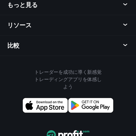
ニュース
もっと見る
概要
カレンダー
株式
リソース
ラーニングハブ
アフィリエイトプログラム
外国為替
週間マーケットレポート
紹介キャンペーン
指数
比較
ヘルプセンター
メッセンジャー
企業情報
ETF
ご利用規約
モバイルアプリ
ファンド
同業他社と比較してみる
ハウスルール
トレーダーを成功に導く新感覚
Playtradeについて
商品
Bloomberg
トレーディングアプリを体感し
クッキーポリシー
ビジネス向け
よう
Yahoo Finance
プライバシーポリシー
ウィジェット
TradingView
ディスクロージャー
データAPI
YCharts
アップデート情報
チャートライブラリ
Google Finance
お問い合わせ
売買シグナル