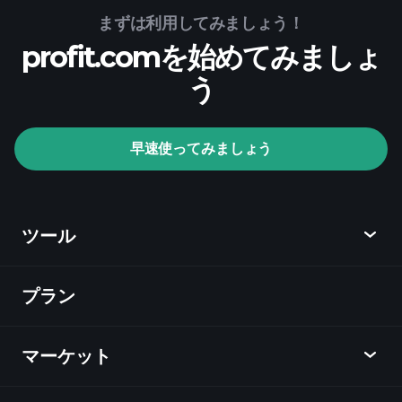
まずは利用してみましょう！
Playtradeトーナメント
profit.comを始めてみましょ
AI駆動の毎日の市場分析
う
専門家によって選ばれたウォッ
チリスト
億万長者ポートフ
ォリオ
早速使ってみましょう
ツール
プラン
ディスカバー
Playtrade
マーケット
チャート