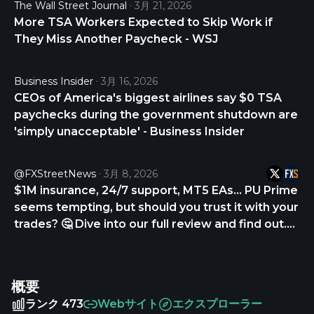
The Wall Street Journal
3月 21, 2026
More TSA Workers Expected to Skip Work if
They Miss Another Paycheck - WSJ
Business Insider
3月 16, 2026
CEOs of America's biggest airlines say $0 TSA
paychecks during the government shutdown are
'simply unacceptable' - Business Insider
@FXStreetNews
3月 8, 2026
$1M insurance, 24/7 support, MT5 EAs… PU Prime
seems tempting, but should you trust it with your
trades? 🤔 Dive into our full review and find out.
CHECK THE REVIEW NOW 👇
https://t.co/p5wTON9CQn
https://t.co/hTkDMUtNmA
概要
ランク 473
Webサイト
エクスプローラー