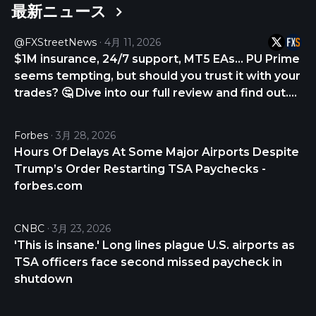
最新ニュース
price of Checkmate is 0.01599552 USD and is down
-4.33 over the last 24 hours. It is currently trading
@FXStreetNews
4月 11, 2026
on 53 active market(s) with $3,092,913.15 traded
$1M insurance, 24/7 support, MT5 EAs… PU Prime
over the last 24 hours. More information can be
seems tempting, but should you trust it with your
found at https://anichess.com.
trades? 🤔 Dive into our full review and find out.
CHECK THE REVIEW NOW 👇
https://t.co/gYUD9DS9Zv
Forbes
3月 28, 2026
https://t.co/Q6UKNjKyED
Hours Of Delays At Some Major Airports Despite
Trump’s Order Restarting TSA Paychecks -
forbes.com
CNBC
3月 23, 2026
'This is insane.' Long lines plague U.S. airports as
TSA officers face second missed paycheck in
shutdown