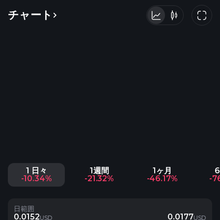
チャート
1 日々
1週間
1ヶ月
-10.34%
-21.32%
-46.17%
-7
日範囲
0.0152
0.0177
USD
USD