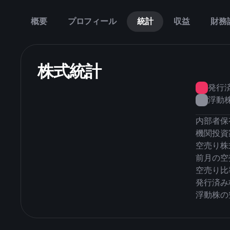
概要
プロフィール
統計
収益
財務
株式統計
発行
浮動
内部者保
機関投資
空売り株
前月の空
空売り比
発行済み
浮動株の