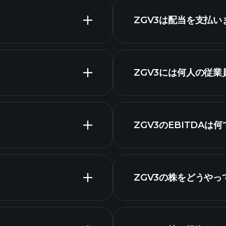
ZGV3は配当を支払い
財務諸表
ZGV3チャート
高配当
ZGV3には何人の従
最大の雇用主
ZGV3のEBITDAは
ZGV3の株をどうや