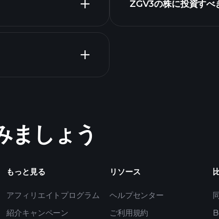
ZGV3の株に投資すべ
決算
Tournaments
ZGV3
めてみましょう
ト
億万長者ポー
もっと見る
リソース
アフィリエイトプログラム
ヘルプセンター
紹介キャンペーン
ご利用規約
B