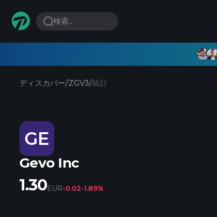
検索...
ディスカバー
/
ZGV3
/
統計
GE
Gevo Inc
1.30
EUR
-0.02
-1.89%