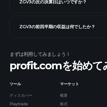
ZGV3の次の決算日はいつですか？
カレンダー
ZGV3の前四半期の収益は何でしたか？
まずは利用してみましょう！
profit.comを始
の収益
ツール
マーケット
ディスカバー
概要
Playtrade
株式