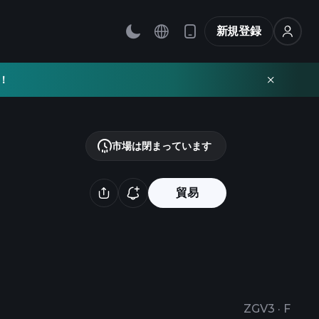
新規登録
！
市場は閉まっています
貿易
ZGV3
·
F