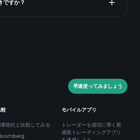
きですか？
Playtrade Tournaments
推奨証券会社
Playtrade
AIによる日々の市場インサイ
ウォッチリスト
早速使ってみましょう
トフォリオ
比較
モバイルアプリ
同業他社と比較してみる
トレーダーを成功に導く新
感覚トレーディングアプリ
loomberg
を体感しよう