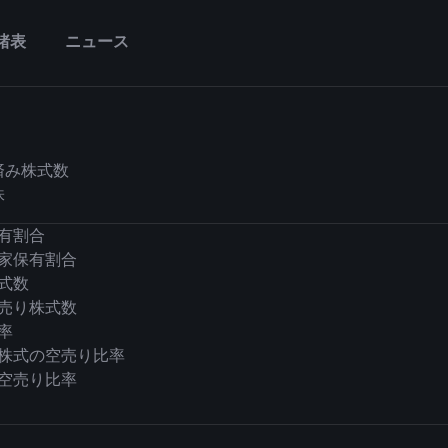
諸表
ニュース
済み株式数
株
有割合
家保有割合
式数
売り株式数
率
株式の空売り比率
空売り比率