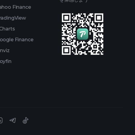
ahoo Finance
radingView
Charts
oogle Finance
inviz
oyfin