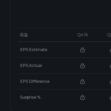
収益
収益
Q4 16
Q4 16
Q
Q
EPS Estimate
EPS Actual
EPS Difference
Surprise %