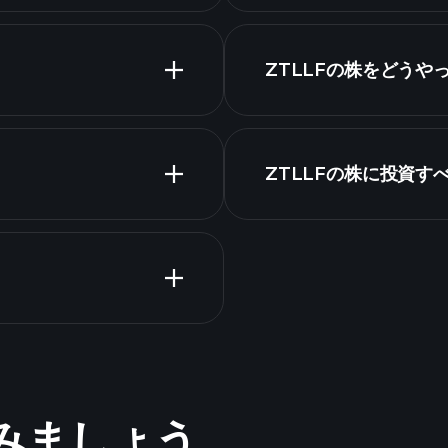
ZTLLFの株をどうや
ZTLLFの株に投資す
決
Tournaments
益
めてみましょう
ト