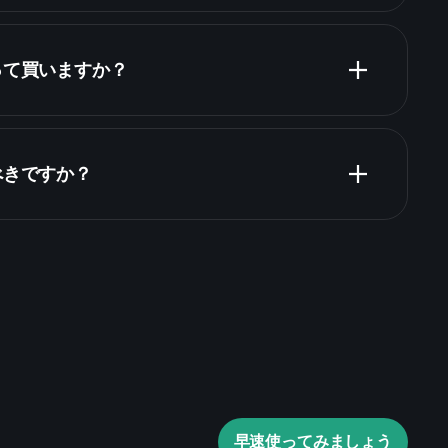
って買いますか？
財務諸表
べきですか？
Playtrade Tournaments
推奨証券会社
Playtrade
AIによる日々の市場インサイ
ウォッチリスト
早速使ってみましょう