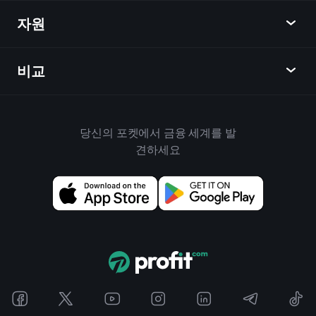
주식
자원
학습 허브
제휴사가 되다
외환
주간 소식
친구 추천
지수
비교
도움말 센터
메신저
회사
ETF
이용 약관
모바일 앱
자금
대체
하우스 규칙
당신의 포켓에서 금융 세계를 발
Playtrade 소개
상품
Bloomberg
견하세요
쿠키 정책
비즈니스용
Yahoo Finance
개인 정보 보호 정책
위젯
TradingView
위험 공개
데이터 API
YCharts
릴리스 노트
차트 라이브러리
Google Finance
문의하기
신호
Finviz
광고