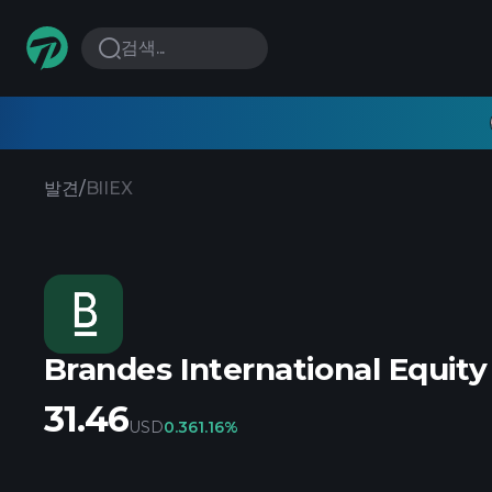
검색...
발견
/
BIIEX
Brandes International Equity
31.46
USD
0.36
1.16%