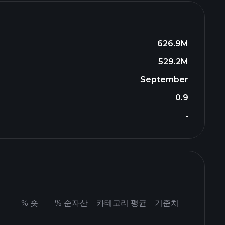
626.9M
529.2M
September
0.9
-
%
숏
%
순자산
카테고리 평균
기준치