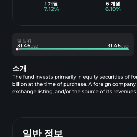
1 개월
6 개월
7.12%
6.10%
일 범위
31.46
31.46
USD
USD
소개
The fund invests primarily in equity securities of 
billion at the time of purchase. A foreign company i
exchange listing, and/or the source of its revenues
of purchase in equity securities of companies locat
일반 정보