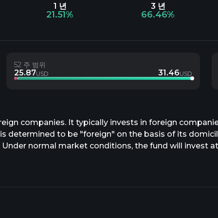
1 년
3 년
21.51%
66.46%
52 주 범위
25.87
31.46
USD
USD
foreign companies. It typically invests in foreign compan
s determined to be "foreign" on the basis of its domicile
. Under normal market conditions, the fund will invest a
ed in at least three countries outside the United States