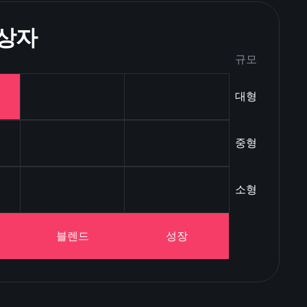
 상자
규모
대형
중형
소형
블렌드
성장