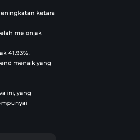
eningkatan ketara
 telah melonjak
ak 41.93%.
rend menaik yang
wa ini, yang
mempunyai