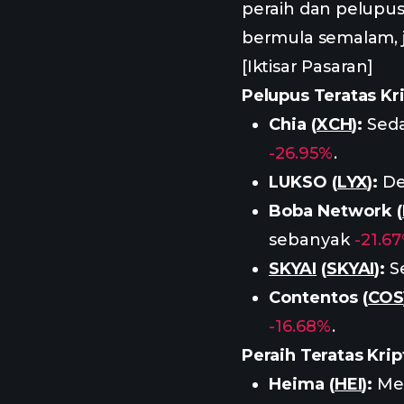
peraih dan pelupus 
bermula semalam, 
[Iktisar Pasaran]
Pelupus Teratas Kr
Chia (
XCH
):
Seda
-26.95%
.
LUKSO (
LYX
):
De
Boba Network (
sebanyak
-21.6
SKYAI
(
SKYAI
):
Se
Contentos (
COS
-16.68%
.
Peraih Teratas Kri
Heima (
HEI
):
Men