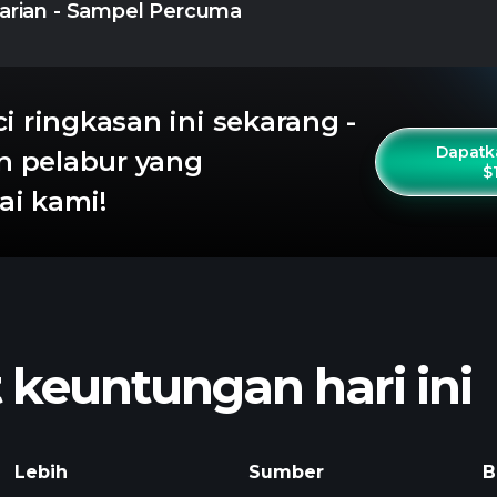
arian - Sampel Percuma
ci ringkasan ini sekarang -
Dapatk
an pelabur yang
$
i kami!
euntungan hari ini
Lebih
Sumber
B