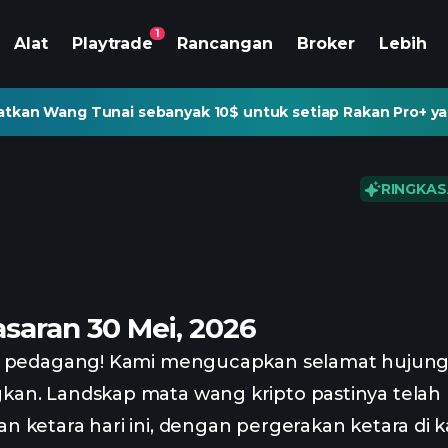
1
Alat
Playtrade
Rancangan
Broker
Lebih
tkan Wang Tunai sebanyak 10$ untuk setiap Rakan Pro+ ya
RINGKAS
saran 30 Mei, 2026
n pedagang! Kami mengucapkan selamat hujun
an. Landskap mata wang kripto pastinya telah
 ketara hari ini, dengan pergerakan ketara di