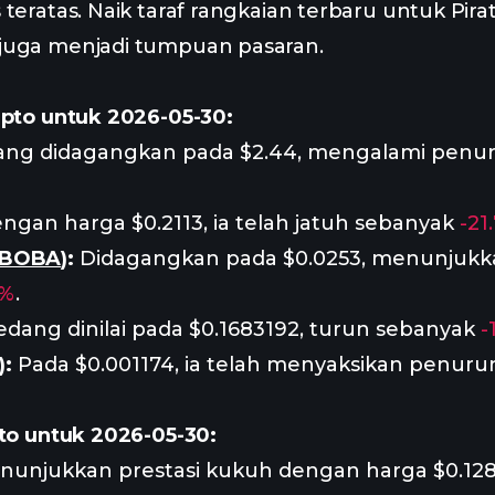
teratas. Naik taraf rangkaian terbaru untuk Pir
juga menjadi tumpuan pasaran.
ipto untuk 2026-05-30:
ng didagangkan pada $2.44, mengalami penu
ngan harga $0.2113, ia telah jatuh sebanyak
-21
BOBA
):
Didagangkan pada $0.0253, menunjuk
7%
.
dang dinilai pada $0.1683192, turun sebanyak
-
):
Pada $0.001174, ia telah menyaksikan penur
pto untuk 2026-05-30:
unjukkan prestasi kukuh dengan harga $0.1281