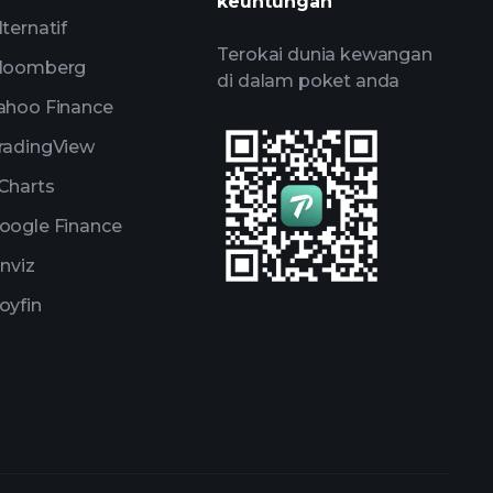
keuntungan
lternatif
Terokai dunia kewangan
loomberg
di dalam poket anda
ahoo Finance
radingView
Charts
oogle Finance
inviz
oyfin