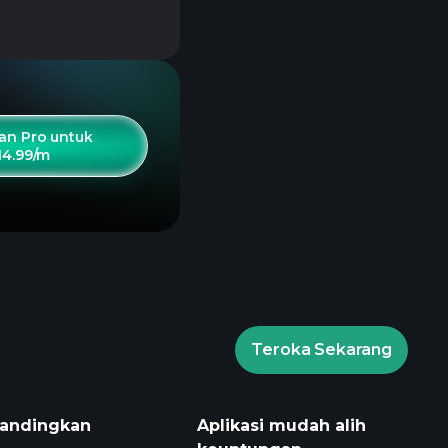
an Pro untuk
14.99/m
Teroka Sekarang
andingkan
Aplikasi mudah alih