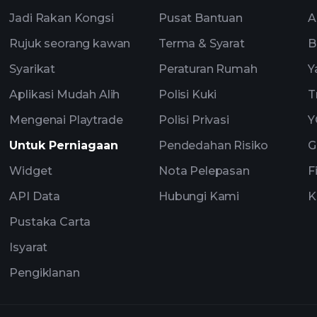
Jadi Rakan Kongsi
Pusat Bantuan
A
Rujuk seorang kawan
Terma & Syarat
B
Syarikat
Peraturan Rumah
Y
Aplikasi Mudah Alih
Polisi Kuki
T
Mengenai Playtrade
Polisi Privasi
Y
Untuk Perniagaan
Pendedahan Risiko
G
Widget
Nota Pelepasan
F
API Data
Hubungi Kami
K
Pustaka Carta
Isyarat
Pengiklanan