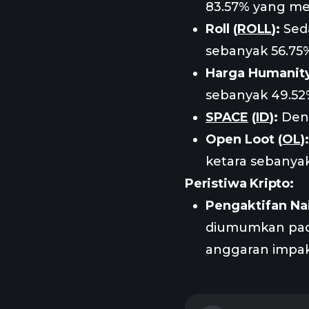
83.57% yang m
Roll (
ROLL
):
Sed
sebanyak 56.75
Harga Humanity
sebanyak 49.52
SPACE
(
ID
):
Deng
Open Loot (
OL
):
ketara sebanyak
Peristiwa Kripto:
Pengaktifan Nai
diumumkan pada
anggaran impak