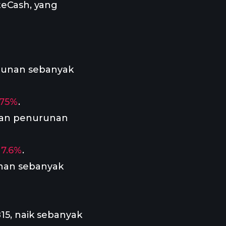
ateCash, yang
runan sebanyak
.75%
.
kan penurunan
17.6%
.
unan sebanyak
5, naik sebanyak