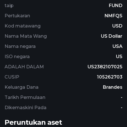
source of its revenues. Under normal market
taip
FUND
conditions, the fund will invest at least 80% of its
Pertukaran
NMFQS
net assets measured at the time of purchase in
equity securities of companies located in at least
Kod matawang
USD
three countries outside the United States.
Nama Mata Wang
US Dollar
Nama negara
USA
ISO negara
US
ADALAH DALAM
US2382107025
CUSIP
105262703
Keluarga Dana
Brandes
Tarikh Permulaan
-
Dikemaskini Pada
-
Peruntukan aset