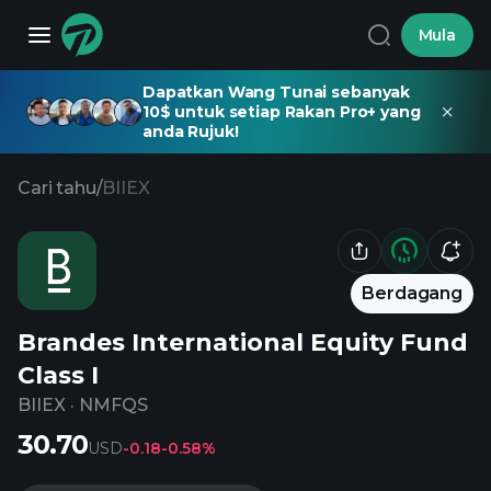
Mula
Dapatkan Wang Tunai sebanyak
10$ untuk setiap Rakan Pro+ yang
anda Rujuk!
Cari tahu
/
BIIEX
Berdagang
Brandes International Equity Fund
Class I
BIIEX
·
NMFQS
30.70
USD
-0.18
-0.58%