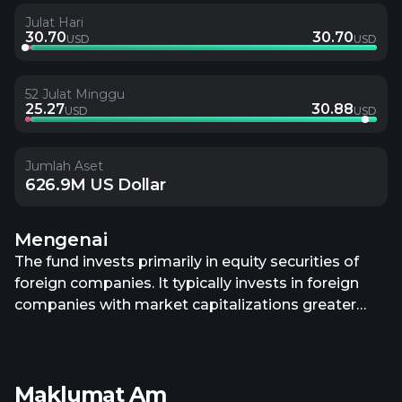
Julat Hari
30.70
30.70
USD
USD
52 Julat Minggu
25.27
30.88
USD
USD
Jumlah Aset
626.9M US Dollar
Mengenai
The fund invests primarily in equity securities of
foreign companies. It typically invests in foreign
companies with market capitalizations greater
than $5 billion at the time of purchase. A foreign
company is determined to be "foreign" on the
basis of its domicile, its principal place of business,
Maklumat Am
its primary stock exchange listing, and/or the