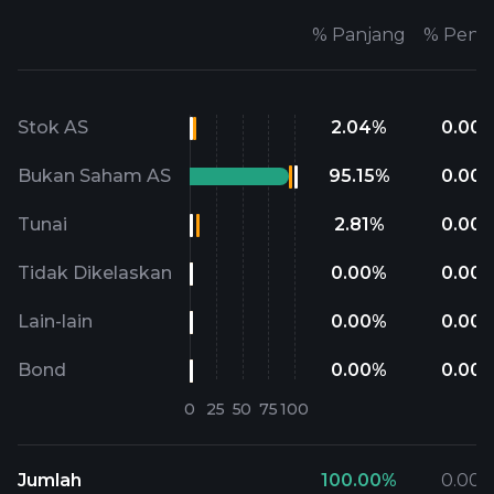
%
Panjang
%
Pend
Stok AS
2.04
%
0.00
Bukan Saham AS
95.15
%
0.00
Tunai
2.81
%
0.00
Tidak Dikelaskan
0.00
%
0.00
Lain-lain
0.00
%
0.00
Bond
0.00
%
0.00
Jumlah
100.00
%
0.00