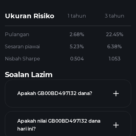
Ukuran Risiko
1 tahun
3 tahun
Pulangan
2.68%
22.45%
Sesaran piawai
5.23%
6.38%
Nisbah Sharpe
0.504
1.053
Soalan Lazim
Apakah GB00BD497132 dana?
Apakah nilai GB00BD497132 dana
hari ini?