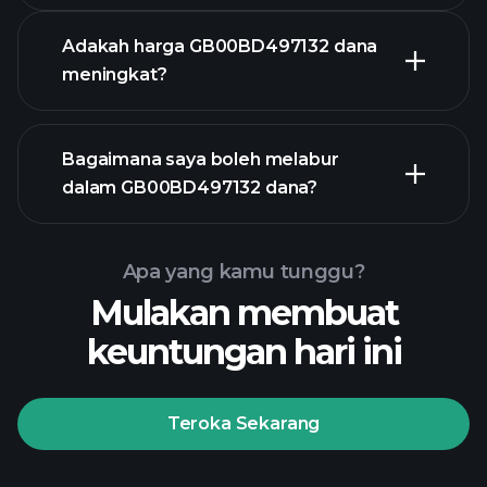
Adakah harga GB00BD497132 dana
meningkat?
grafik
Bagaimana saya boleh melabur
lanjutan
dalam GB00BD497132 dana?
Apa yang kamu tunggu?
graf GB00BD497132 dana
Mulakan membuat
keuntungan hari ini
Teroka Sekarang
Playtrade
Tournaments
broker yang