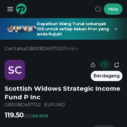
Mula
Dapatkan Wang Tunai sebanyak
10$ untuk setiap Rakan Pro+ yang
anda Rujuk!
Cari tahu
/
GB00BD497132
/
Risiko
SC
Berdagang
Scottish Widows Strategic Income
Fund P Inc
GB00BD497132
·
EUFUND
119.50
USD
0
0.00%