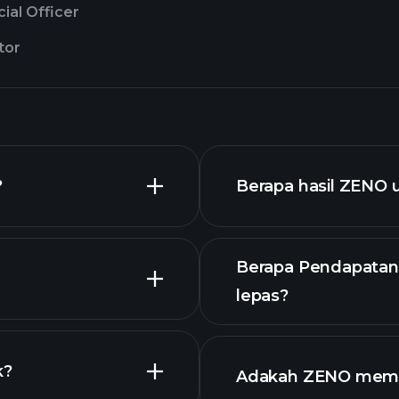
cial Officer
tor
?
Berapa hasil ZENO 
Berapa Pendapatan
lepas?
laporan kewangan
k?
Adakah ZENO memb