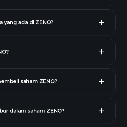
laporan kewangan ZENO
ja yang ada di ZENO?
iden tinggi
majikan terbesar
NO?
membeli saham ZENO?
laporan kewangan
abur dalam saham ZENO?