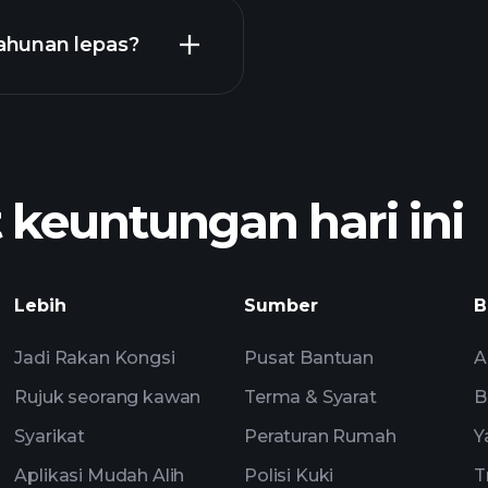
ahunan lepas?
broker yang d
euntungan hari ini
pendapatan
pandangan pasaran 
Lebih
Sumber
B
Watchlist
Portfolia
Jadi Rakan Kongsi
Pusat Bantuan
A
Rujuk seorang kawan
Terma & Syarat
B
Syarikat
Peraturan Rumah
Y
Aplikasi Mudah Alih
Polisi Kuki
T