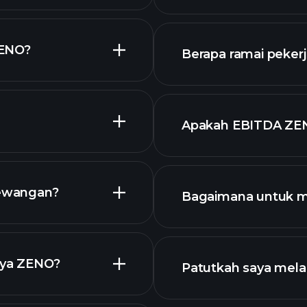
ZENO?
Berapa ramai peker
stok berdiv
grafik ZENO
Apakah EBITDA ZE
 saham kami
ewangan?
Bagaimana untuk 
ENO
snya ZENO?
Patutkah saya mel