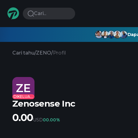
Cari...
Dapa
Cari tahu
/
ZENO
/
Profil
ZE
DIKELUARKAN
Zenosense Inc
0.00
USD
0
0.00%