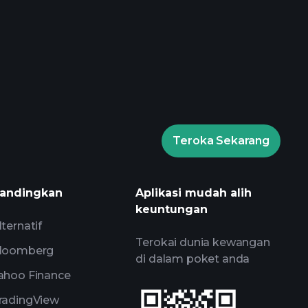
Playtrade Tournaments
isyorkan
Teroka Sekarang
Playtrade Tournaments
harian yang digerakkan oleh AI
andingkan
Aplikasi mudah alih
s
keuntungan
 Bilionaire
lternatif
Terokai dunia kewangan
loomberg
di dalam poket anda
ahoo Finance
radingView