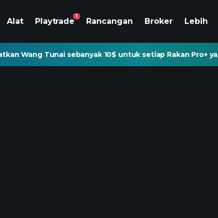
1
Alat
Playtrade
Rancangan
Broker
Lebih
tkan Wang Tunai sebanyak 10$ untuk setiap Rakan Pro+ ya