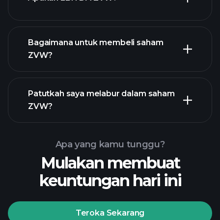
majikan terbesar
Bagaimana untuk membeli saham
ZVW?
laporan kewangan
Patutkah saya melabur dalam saham
ZVW?
Apa yang kamu tunggu?
Mulakan membuat
Playtrade
keuntungan hari ini
Tournaments
broker yang
disyorkan
Teroka Sekarang