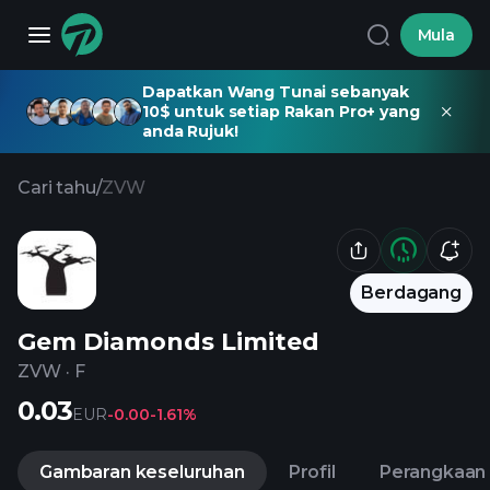
Mula
Dapatkan Wang Tunai sebanyak
10$ untuk setiap Rakan Pro+ yang
anda Rujuk!
Cari tahu
/
ZVW
Berdagang
Gem Diamonds Limited
ZVW
·
F
0.03
EUR
-0.00
-1.61%
Gambaran keseluruhan
Profil
Perangkaan