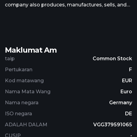
company also produces, manufactures, sells, and
markets rough and polished diamonds; and
provides technical, financial, and management
consulting services. It operates in Lesotho,
Belgium, the British Virgin Islands, South Africa, the
United Kingdom, and Cyprus. Gem Diamonds
Maklumat Am
Limited was incorporated in 2005 and is
headquartered in London, the United Kingdom.
taip
Common Stock
Pertukaran
F
Kod matawang
EUR
Nama Mata Wang
Euro
Nama negara
Germany
ISO negara
DE
ADALAH DALAM
VGG379591065
CUSIP
-