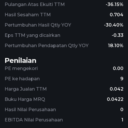
Pulangan Atas Ekuiti TTM
-36.15%
Hasil Sesaham TTM
0.704
Pertumbuhan Hasil Qtly YOY
-30.40%
Eps TTM yang dicairkan
-0.33
Pertumbuhan Pendapatan Qtly YOY
18.10%
Penilaian
PE mengekori
0.00
PE ke hadapan
9
Harga Jualan TTM
0.042
Buku Harga MRQ
0.0422
Hasil Nilai Perusahaan
0
EBITDA Nilai Perusahaan
1