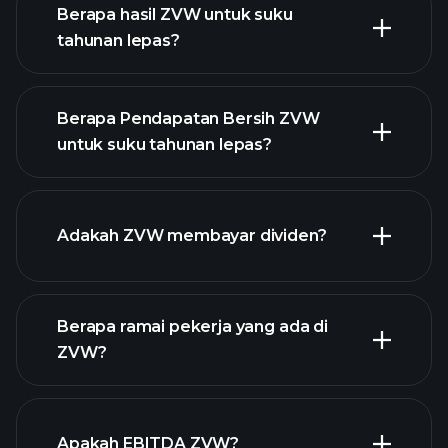
Berapa hasil ZVW untuk suku
tahunan lepas?
Berapa Pendapatan Bersih ZVW
untuk suku tahunan lepas?
pendapatan ZVW
laporan
kewangan ZVW
Adakah ZVW membayar dividen?
Berapa ramai pekerja yang ada di
laporan kewangan ZVW
ZVW?
stok berdividen tinggi
Apakah EBITDA ZVW?