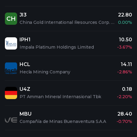
JI3
22.80
CH
China Gold International Resources Corp. Ltd
0.00%
IPH1
10.50
Impala Platinum Holdings Limited
-3.67%
HCL
14.11
Hecla Mining Company
-2.86%
U4Z
0.18
PT Amman Mineral Internasional Tbk
-2.20%
MBU
28.40
Compañía de Minas Buenaventura S.A.A
-0.70%